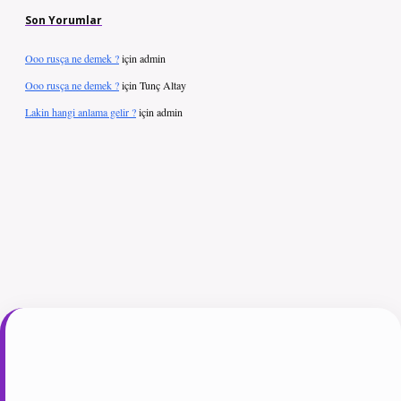
Son Yorumlar
Ooo rusça ne demek ?
için
admin
Ooo rusça ne demek ?
için
Tunç Altay
Lakin hangi anlama gelir ?
için
admin
t giriş