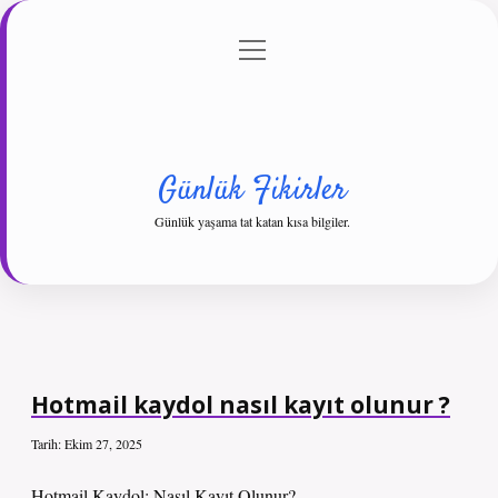
menüyü
Anasayfa
Gizlilik Politikası
Yasal Uyarı
aç
Hakkımızda
Günlük Fikirler
Günlük yaşama tat katan kısa bilgiler.
Hotmail kaydol nasıl kayıt olunur ?
Tarih: Ekim 27, 2025
Hotmail Kaydol: Nasıl Kayıt Olunur?