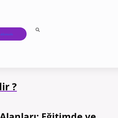
akkımızda
ir ?
lanları: Eğitimde ve