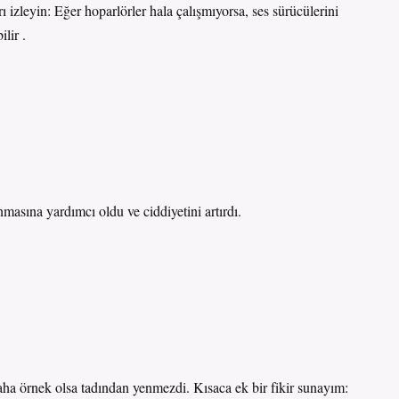
rı izleyin: Eğer hoparlörler hala çalışmıyorsa, ses sürücülerini
lir .
anmasına yardımcı oldu ve
ciddiyetini
artırdı.
k daha örnek olsa tadından yenmezdi. Kısaca ek bir fikir sunayım: