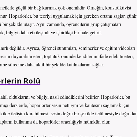
rencilerle güçlü bir bağ kurmak çok önemlidir. Örneğin, konstrüktivist
unur. Hoparlörler, bu teoriyi uygulamak için gereken ortamı sağlar, çünk
 bir şekilde ulaşır. Aynı zamanda, öğrencilerin grup çalışmaları
ilgiyi daha etkileşimli ve işbirlikçi bir hale getirir.
nırlı değildir. Ayrıca, öğrenci sunumları, seminerler ve eğitim videoları
n sesini duyurabilmeleri, topluluk önünde kendilerini ifade edebilmeleri,
me sürecine daha aktif bir şekilde katılmalarını sağlar.
rlerin Rolü
il olduklarını ve bilgiyi nasıl edindiklerini belirler. Hoparlörler, bu
imiçi derslerde, hoparlörler sesin netliğini ve kalitesini sağlamak için
ekilde iletişim kurabilmesi, sesin doğru bir şekilde iletilmesiyle doğruda
kitapların kullanımı da hoparlörler aracılığıyla mümkün olur.