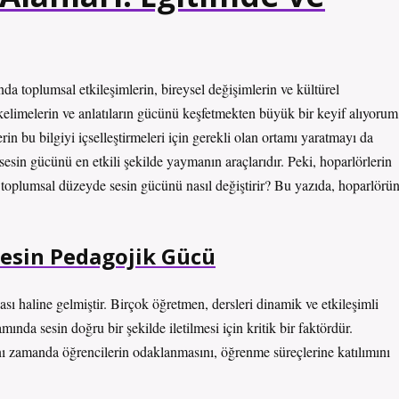
da toplumsal etkileşimlerin, bireysel değişimlerin ve kültürel
 kelimelerin ve anlatıların gücünü keşfetmekten büyük bir keyif alıyorum
erin bu bilgiyi içselleştirmeleri için gerekli olan ortamı yaratmayı da
 sesin gücünü en etkili şekilde yaymanın araçlarıdır. Peki, hoparlörlerin
 ve toplumsal düzeyde sesin gücünü nasıl değiştirir? Bu yazıda, hoparlörü
Sesin Pedagojik Gücü
sı haline gelmiştir. Birçok öğretmen, dersleri dinamik ve etkileşimli
amında sesin doğru bir şekilde iletilmesi için kritik bir faktördür.
nı zamanda öğrencilerin odaklanmasını, öğrenme süreçlerine katılımını