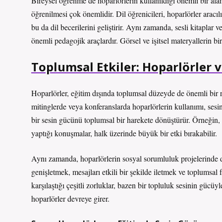
Bireysel öğrenme de hoparlörlerin kullanıldığı önemli bir alan
öğrenilmesi çok önemlidir. Dil öğrenicileri, hoparlörler aracılı
bu da dil becerilerini geliştirir. Aynı zamanda, sesli kitaplar v
önemli pedagojik araçlardır. Görsel ve işitsel materyallerin birl
Toplumsal Etkiler: Hoparlörler v
Hoparlörler, eğitim dışında toplumsal düzeyde de önemli bir ro
mitinglerde veya konferanslarda hoparlörlerin kullanımı, sesin 
bir sesin gücünü toplumsal bir harekete dönüştürür. Örneğin, bi
yaptığı konuşmalar, halk üzerinde büyük bir etki bırakabilir.
Aynı zamanda, hoparlörlerin sosyal sorumluluk projelerinde de 
genişletmek, mesajları etkili bir şekilde iletmek ve toplumsal 
karşılaştığı çeşitli zorluklar, bazen bir topluluk sesinin gücüy
hoparlörler devreye girer.