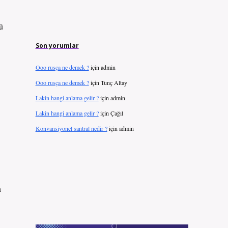
ü
Son yorumlar
Ooo rusça ne demek ?
için
admin
Ooo rusça ne demek ?
için
Tunç Altay
Lakin hangi anlama gelir ?
için
admin
Lakin hangi anlama gelir ?
için
Çağıl
Konvansiyonel santral nedir ?
için
admin
n