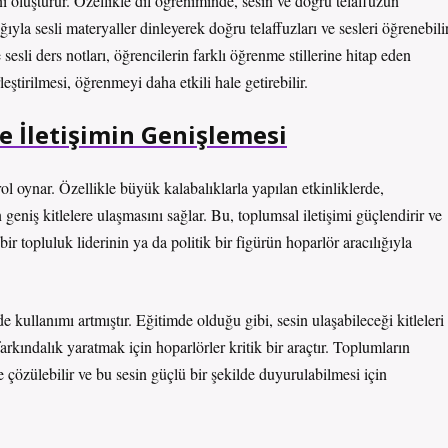
ı oluşturur. Özellikle dil öğreniminde, sesin ve doğru telaffuzun
ğıyla sesli materyaller dinleyerek doğru telaffuzları ve sesleri öğrenebilir
e sesli ders notları, öğrencilerin farklı öğrenme stillerine hitap eden
eştirilmesi, öğrenmeyi daha etkili hale getirebilir.
e İletişimin Genişlemesi
l oynar. Özellikle büyük kalabalıklarla yapılan etkinliklerde,
geniş kitlelere ulaşmasını sağlar. Bu, toplumsal iletişimi güçlendirir ve
r topluluk liderinin ya da politik bir figürün hoparlör aracılığıyla
kullanımı artmıştır. Eğitimde olduğu gibi, sesin ulaşabileceği kitleleri
farkındalık yaratmak için hoparlörler kritik bir araçtır. Toplumların
le çözülebilir ve bu sesin güçlü bir şekilde duyurulabilmesi için