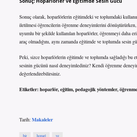
Sonuç: Hoparlörler ve Eğitimde Sesin Gücü
Sonuç olarak, hoparlörlerin eğitimdeki ve toplumdaki kullanım 
iletilmesi öğrencilerin öğrenme deneyimlerini dönüştürürken,
uyumlu bir şekilde kullanılan hoparlörler, öğrenmeyi daha erişil
araç olmadığını, aynı zamanda eğitimde ve toplumda sesin g
Peki, sizce hoparlörlerin eğitimde ve toplumda sağladığı bu e
sesinin gücünü nasıl deneyimlediniz? Kendi öğrenme deneyiml
değerlendirebilirsiniz.
Etiketler:
hoparlör, eğitim, pedagojik yöntemler, öğrenme t
Makaleler
Tarih:
bir
hoparl
ve