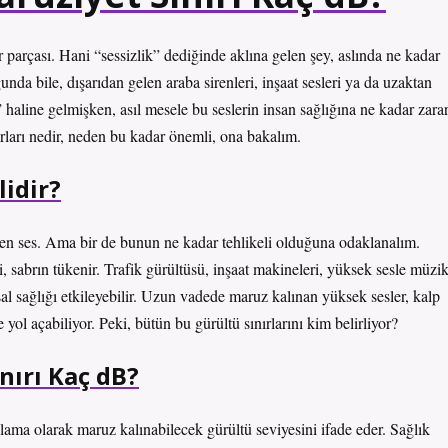
 parçası. Hani “sessizlik” dediğinde aklına gelen şey, aslında ne kadar
da bile, dışarıdan gelen araba sirenleri, inşaat sesleri ya da uzaktan
 haline gelmişken, asıl mesele bu seslerin insan sağlığına ne kadar zara
ırları nedir, neden bu kadar önemli, ona bakalım.
idir?
eyen ses. Ama bir de bunun ne kadar tehlikeli olduğuna odaklanalım.
i, sabrın tükenir. Trafik gürültüsü, inşaat makineleri, yüksek sesle müzi
 sağlığı etkileyebilir. Uzun vadede maruz kalınan yüksek sesler, kalp
yol açabiliyor. Peki, bütün bu gürültü sınırlarını kim belirliyor?
nırı Kaç dB?
rtalama olarak maruz kalınabilecek gürültü seviyesini ifade eder. Sağlık