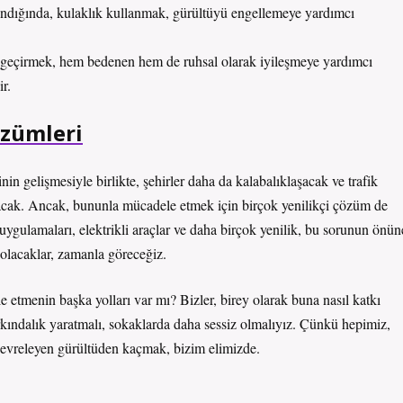
ındığında, kulaklık kullanmak, gürültüyü engellemeye yardımcı
geçirmek, hem bedenen hem de ruhsal olarak iyileşmeye yardımcı
r.
özümleri
inin gelişmesiyle birlikte, şehirler daha da kalabalıklaşacak ve trafik
rtacak. Ancak, bununla mücadele etmek için birçok yenilikçi çözüm de
r uygulamaları, elektrikli araçlar ve daha birçok yenilik, bu sorunun önün
 olacaklar, zamanla göreceğiz.
 etmenin başka yolları var mı? Bizler, birey olarak buna nasıl katkı
 farkındalık yaratmalı, sokaklarda daha sessiz olmalıyız. Çünkü hepimiz,
çevreleyen gürültüden kaçmak, bizim elimizde.