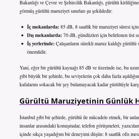
Bakanlığı ve Çevre ve Şehircilik Bakanlığı, gürültü kirliliğ
görmüş gürültü maruziyet sınırları şu şekildedir:
İç mekanlarda:
85 dB, 8 saatlik bir maruziyet süresi için 
Dış mekanlarda:
70 dB, gündüzleri için belirlenen üst sı
İş yerlerinde:
Çalışanların sürekli maruz kaldığı gürültü 
önemlidir.
Yani, eğer bir gürültü kaynağı 85 dB ve üzerinde ise, bu uzun
gibi büyük bir şehirde, bu seviyelerin çok daha fazla aşıldığı
kafalarını sokacak bir şey bulamayacak kadar gürültüyle kar
Gürültü Maruziyetinin Günlük H
İstanbul gibi bir şehirde, gürültü ile mücadele etmek, bir anl
insanlar arasındaki konuşmalar, telefon görüşmeleri, yazıcılar
içinde sıkça yaşadığım bir deneyimi düşün: 8 saatlik ofis me