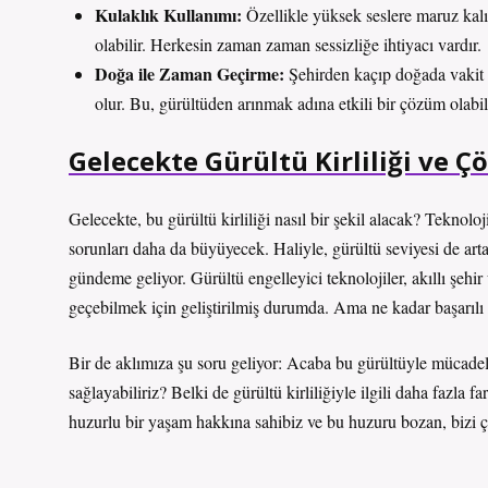
Kulaklık Kullanımı:
Özellikle yüksek seslere maruz kal
olabilir. Herkesin zaman zaman sessizliğe ihtiyacı vardır.
Doğa ile Zaman Geçirme:
Şehirden kaçıp doğada vakit 
olur. Bu, gürültüden arınmak adına etkili bir çözüm olabili
Gelecekte Gürültü Kirliliği ve Ç
Gelecekte, bu gürültü kirliliği nasıl bir şekil alacak? Teknoloj
sorunları daha da büyüyecek. Haliyle, gürültü seviyesi de a
gündeme geliyor. Gürültü engelleyici teknolojiler, akıllı şehi
geçebilmek için geliştirilmiş durumda. Ama ne kadar başarılı
Bir de aklımıza şu soru geliyor: Acaba bu gürültüyle mücadele
sağlayabiliriz? Belki de gürültü kirliliğiyle ilgili daha fazla
huzurlu bir yaşam hakkına sahibiz ve bu huzuru bozan, bizi 