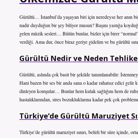
Gürültü… İstanbul’da yaşayan biri için neredeyse her anın bir
nadir duyduğun bir şey biliyor musun? Başını yastığa koyduğun
gelen müzik sesleri… Bütün bunlar, bizler için birer “normal”
verdiği. Ama dur, önce biraz geriye gidelim ve bu gürültü sın
Gürültü Nedir ve Neden Tehlikel
Gürültü, aslında çok basit bir şekilde tanımlanabilir: İstenm
Hani bazen bir ses bir anda sana o kadar rahatsız edici gelir k
dinleyen komşular… Bunlar hem kulak sağlığını hem de ruhsal
hastalıklarından, stres bozukluklarına kadar pek çok probleme 
Türkiye’de Gürültü Maruziyet Sı
Türkiye’de gürültü maruziyet sınırı, belirli bir süre içinde, o