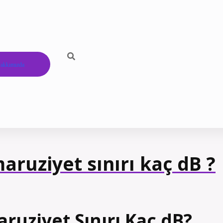
akkımızda
ruziyet sınırı kaç dB ?
ruziyet Sınırı Kaç dB?