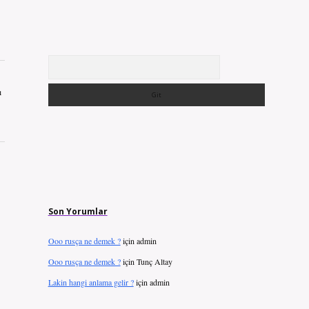
Arama
ı
Son Yorumlar
Ooo rusça ne demek ?
için
admin
Ooo rusça ne demek ?
için
Tunç Altay
Lakin hangi anlama gelir ?
için
admin