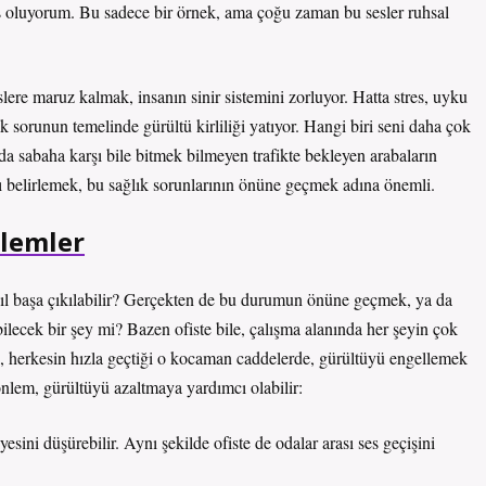
ş oluyorum. Bu sadece bir örnek, ama çoğu zaman bu sesler ruhsal
slere maruz kalmak, insanın sinir sistemini zorluyor. Hatta stres, uyku
rçok sorunun temelinde gürültü kirliliği yatıyor. Hangi biri seni daha çok
a sabaha karşı bile bitmek bilmeyen trafikte bekleyen arabaların
nı belirlemek, bu sağlık sorunlarının önüne geçmek adına önemli.
nlemler
asıl başa çıkılabilir? Gerçekten de bu durumun önüne geçmek, ya da
ebilecek bir şey mi? Bazen ofiste bile, çalışma alanında her şeyin çok
, herkesin hızla geçtiği o kocaman caddelerde, gürültüyü engellemek
nlem, gürültüyü azaltmaya yardımcı olabilir:
sini düşürebilir. Aynı şekilde ofiste de odalar arası ses geçişini