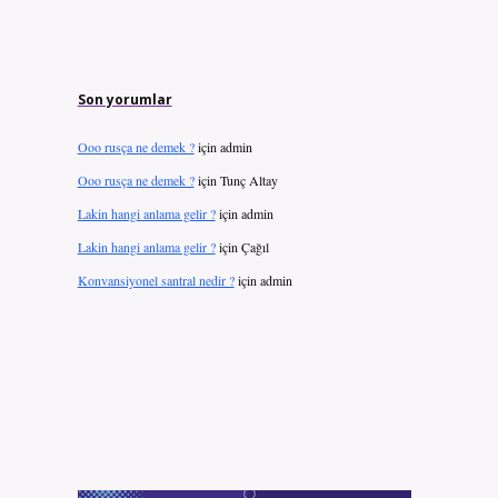
Son yorumlar
Ooo rusça ne demek ?
için
admin
Ooo rusça ne demek ?
için
Tunç Altay
Lakin hangi anlama gelir ?
için
admin
Lakin hangi anlama gelir ?
için
Çağıl
Konvansiyonel santral nedir ?
için
admin