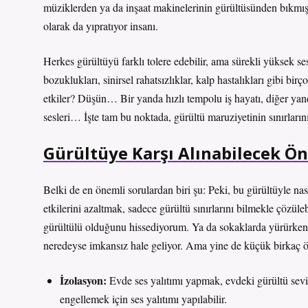
müziklerden ya da inşaat makinelerinin gürültüsünden bıkmı
olarak da yıpratıyor insanı.
Herkes gürültüyü farklı tolere edebilir, ama sürekli yüksek se
bozuklukları, sinirsel rahatsızlıklar, kalp hastalıkları gibi bi
etkiler? Düşün… Bir yanda hızlı tempolu iş hayatı, diğer yand
sesleri… İşte tam bu noktada, gürültü maruziyetinin sınırları
Gürültüye Karşı Alınabilecek Ö
Belki de en önemli sorulardan biri şu: Peki, bu gürültüyle n
etkilerini azaltmak, sadece gürültü sınırlarını bilmekle çözül
gürültülü olduğunu hissediyorum. Ya da sokaklarda yürürken
neredeyse imkansız hale geliyor. Ama yine de küçük birkaç ö
İzolasyon:
Evde ses yalıtımı yapmak, evdeki gürültü seviye
engellemek için ses yalıtımı yapılabilir.