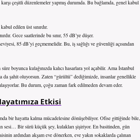
ine karşı çeşitli düzenlemeler yapmış durumda. Bu bağlamda, genel kabul
kabul edilen üst sınırdır.
nırdır. Gece saatlerinde bu sınır, 55 dB’ye düşer.
seviyesi, 85 dB’yi geçmemelidir. Bu, iş sağlığı ve güvenliği açısından
 süre boyunca kulağınızda kalıcı hasarlara yol açabilir. Ama İstanbul
na da şahit oluyorsun. Zaten “gürültü” dediğimizde, insanlar genellikle
şılaşıyorlar. Bu durum, çoğu zaman fark edilmeden devam eder.
ayatımıza Etkisi
amda bir hayatta kalma mücadelesine dönüşebiliyor. Ofise gittiğinde bile,
ın sesi… Bir sürü küçük şey, kulakları şişiriyor. En basitinden, gün
saisinin ardından akşam eve dönerken, eve yakın sokaklarda çalınan