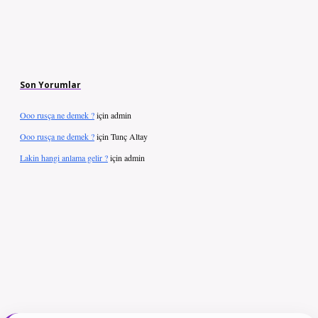
Son Yorumlar
Ooo rusça ne demek ?
için
admin
Ooo rusça ne demek ?
için
Tunç Altay
Lakin hangi anlama gelir ?
için
admin
ilbet giriş