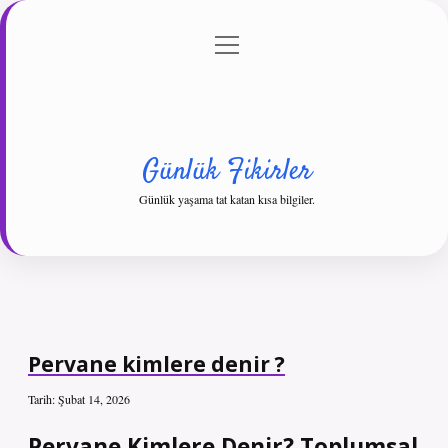
menüyü
Anasayfa
Gizlilik Politikası
Yasal Uyarı
aç
Hakkımızda
Günlük Fikirler
Günlük yaşama tat katan kısa bilgiler.
Pervane kimlere denir ?
Tarih: Şubat 14, 2026
Pervane Kimlere Denir? Toplumsal