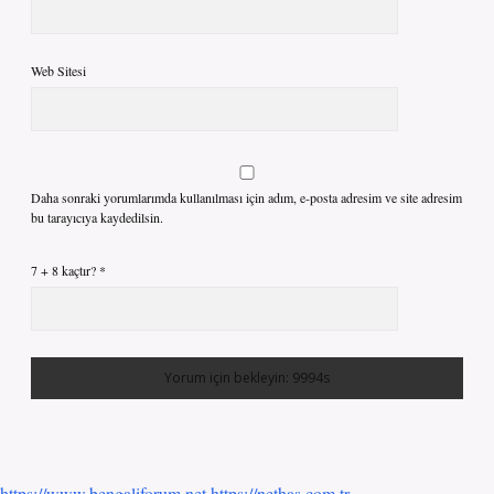
Web Sitesi
Daha sonraki yorumlarımda kullanılması için adım, e-posta adresim ve site adresim
bu tarayıcıya kaydedilsin.
7 + 8 kaçtır?
*
https://www.bengaliforum.net
https://nethas.com.tr