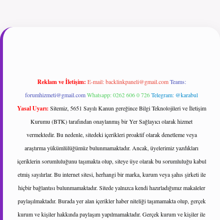
t giriş
Reklam ve İletişim:
E-mail:
backlinkpaneli@gmail.com
Teams:
forumhizmeti@gmail.com
Whatsapp: 0262 606 0 726
Telegram: @karabul
Yasal Uyarı:
Sitemiz, 5651 Sayılı Kanun gereğince Bilgi Teknolojileri ve İletişim
Kurumu (BTK) tarafından onaylanmış bir Yer Sağlayıcı olarak hizmet
vermektedir. Bu nedenle, sitedeki içerikleri proaktif olarak denetleme veya
araştırma yükümlülüğümüz bulunmamaktadır. Ancak, üyelerimiz yazdıkları
içeriklerin sorumluluğunu taşımakta olup, siteye üye olarak bu sorumluluğu kabul
etmiş sayılırlar. Bu internet sitesi, herhangi bir marka, kurum veya şahıs şirketi ile
hiçbir bağlantısı bulunmamaktadır. Sitede yalnızca kendi hazırladığımız makaleler
paylaşılmaktadır. Burada yer alan içerikler haber niteliği taşımamakta olup, gerçek
kurum ve kişiler hakkında paylaşım yapılmamaktadır. Gerçek kurum ve kişiler ile