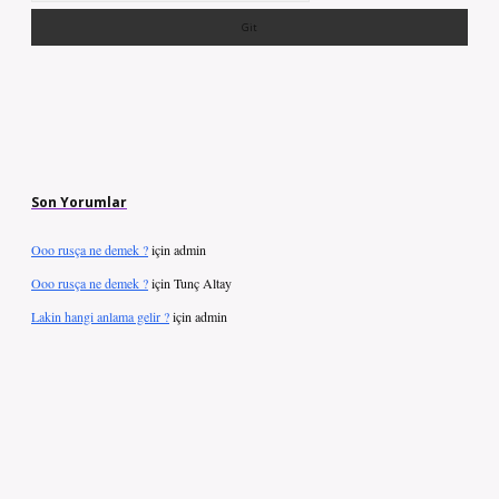
Son Yorumlar
Ooo rusça ne demek ?
için
admin
Ooo rusça ne demek ?
için
Tunç Altay
Lakin hangi anlama gelir ?
için
admin