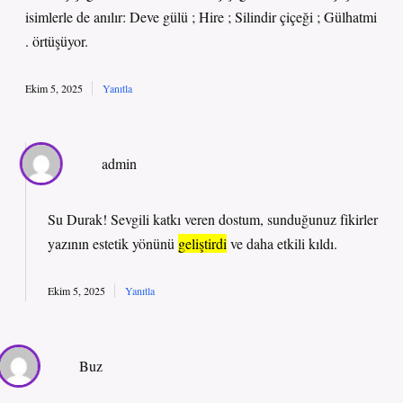
isimlerle de anılır: Deve gülü ; Hire ; Silindir çiçeği ; Gülhatmi
. örtüşüyor.
Ekim 5, 2025
Yanıtla
admin
Su Durak! Sevgili katkı veren dostum, sunduğunuz fikirler
yazının estetik yönünü
geliştirdi
ve daha
etkili
kıldı.
Ekim 5, 2025
Yanıtla
Buz