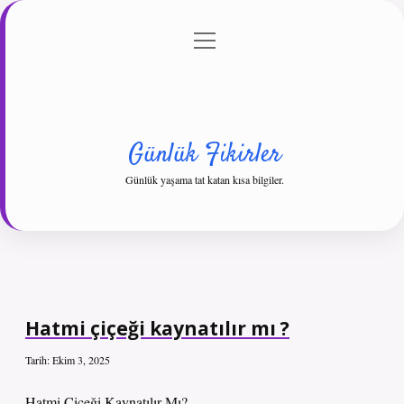
menüyü
Anasayfa
Gizlilik Politikası
Yasal Uyarı
aç
Hakkımızda
Günlük Fikirler
Günlük yaşama tat katan kısa bilgiler.
Hatmi çiçeği kaynatılır mı ?
Tarih: Ekim 3, 2025
Hatmi Çiçeği Kaynatılır Mı?