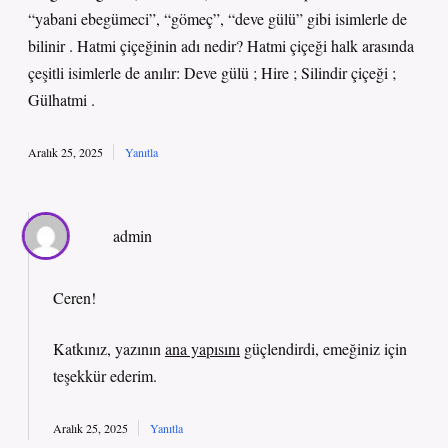
“yabani ebegümeci”, “gömeç”, “deve gülü” gibi isimlerle de
bilinir . Hatmi çiçeğinin adı nedir? Hatmi çiçeği halk arasında
çeşitli isimlerle de anılır: Deve gülü ; Hire ; Silindir çiçeği ;
Gülhatmi .
Aralık 25, 2025
Yanıtla
admin
Ceren!
Katkınız, yazının
ana yapısını
güçlendirdi, emeğiniz için
teşekkür ederim
.
Aralık 25, 2025
Yanıtla