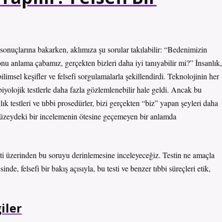
 sonuçlarına bakarken, aklımıza şu sorular takılabilir: “Bedenimizin
e onu anlama çabamız, gerçekten bizleri daha iyi tanıyabilir mi?” İnsanlık,
ilimsel keşifler ve felsefi sorgulamalarla şekillendirdi. Teknolojinin her
, biyolojik testlerle daha fazla gözlemlenebilir hale geldi. Ancak bu
lık testleri ve tıbbi prosedürler, bizi gerçekten “biz” yapan şeyleri daha
 düzeydeki bir incelemenin ötesine geçemeyen bir anlamda
esti üzerinden bu soruyu derinlemesine inceleyeceğiz. Testin ne amaçla
de, felsefi bir bakış açısıyla, bu testi ve benzer tıbbi süreçleri etik,
iler