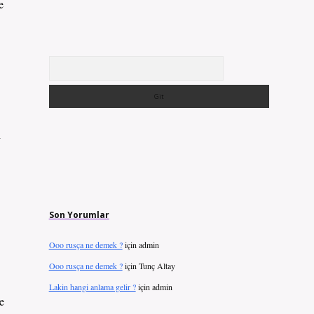
e
Arama
i
Son Yorumlar
Ooo rusça ne demek ?
için
admin
Ooo rusça ne demek ?
için
Tunç Altay
Lakin hangi anlama gelir ?
için
admin
e