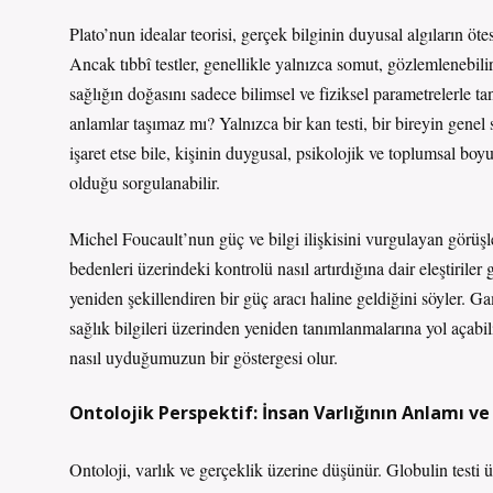
Plato’nun idealar teorisi, gerçek bilginin duyusal algıların 
Ancak tıbbî testler, genellikle yalnızca somut, gözlemlenebilir
sağlığın doğasını sadece bilimsel ve fiziksel parametrelerle 
anlamlar taşımaz mı? Yalnızca bir kan testi, bir bireyin genel s
işaret etse bile, kişinin duygusal, psikolojik ve toplumsal b
olduğu sorgulanabilir.
Michel Foucault’nun güç ve bilgi ilişkisini vurgulayan görüşler
bedenleri üzerindeki kontrolü nasıl artırdığına dair eleştirile
yeniden şekillendiren bir güç aracı haline geldiğini söyler. Gam
sağlık bilgileri üzerinden yeniden tanımlanmalarına yol açabi
nasıl uyduğumuzun bir göstergesi olur.
Ontolojik Perspektif: İnsan Varlığının Anlamı ve
Ontoloji, varlık ve gerçeklik üzerine düşünür. Globulin testi ü