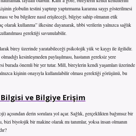
hatırlamak faydalı olabilir. Kant’a göre, bireylerin kendi kendilerini
işinin globulin testini yaptırıp yaptırmama kararına saygı gösterilmesi
ması ve bu bilgilere nasıl erişileceği, bilgiye sahip olmanın etik
aç olarak kullanma” ilkesine dayanarak, tıbbi verilerin yalnızca sağlık
kullanılması gerektiği savunulabilir.
arak birey üzerinde yaratabileceği psikolojik yük ve kaygı ile ilgilidir.
up olmadığı kesinleşmeden paylaşılması, hastanın gereksiz yere
si burada önemli bir yer tutar. Mill, bireylerin kendi yaşamları üzerinde
alnızca kişinin onayıyla kullanılabilir olması gerektiği görüşünü, bu
Bilgisi ve Bilgiye Erişim
oji) açısından derin sorulara yol açar. Sağlık, gerçeklikten bağımsız bir
ı, bizi biyolojik bir makine olarak mı tanımlar, yoksa insan olmanın
dır?