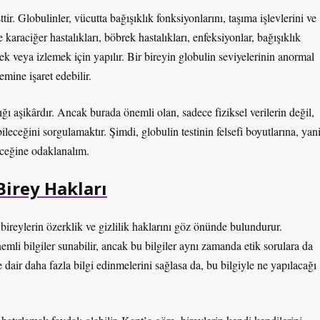
ttir. Globulinler, vücutta bağışıklık fonksiyonlarını, taşıma işlevlerini ve
 karaciğer hastalıkları, böbrek hastalıkları, enfeksiyonlar, bağışıklık
tmek veya izlemek için yapılır. Bir bireyin globulin seviyelerinin anormal
mine işaret edebilir.
ığı aşikârdır. Ancak burada önemli olan, sadece fiziksel verilerin değil,
ileceğini sorgulamaktır. Şimdi, globulin testinin felsefi boyutlarına, yan
leceğine odaklanalım.
 Birey Hakları
 bireylerin özerklik ve gizlilik haklarını göz önünde bulundurur.
emli bilgiler sunabilir, ancak bu bilgiler aynı zamanda etik sorulara da
e dair daha fazla bilgi edinmelerini sağlasa da, bu bilgiyle ne yapılacağı