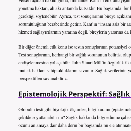
Felsefi açıdan bakıldığında, Immanuel Kant’ın etik anlayışını 
yönetme hakları, ahlaki anlamda kutsaldır. Bu bağlamda, bir k
gerektiği söylenebilir. Ayrıca, test sonuçlarının bireye açıklan
sorumluluğunu beraberinde getirir. Kant’ın “insanı asla bir ar
hizmeti sağlayıcılarının yararına değil, bireylerin yararına da 
Bir diğer önemli etik konu ise testin sonuçlarının potansiyel ol
Test sonuçlarının, herhangi bir sağlık sorununun belirtisi ol
endişelenmesine yol açabilir. John Stuart Mill’in özgürlük ilke
mutlak haklara sahip olduklarını savunur. Sağlık verilerinin y
perspektiften savunabiliriz.
Epistemolojik Perspektif: Sağlık 
Globulin testi gibi biyolojik ölçümler, bilgi kuramı (epistemol
şekilde soyutlanabilir mi? Sağlık hakkında bilgi edinme çabas
özünü anlamaya dair daha derin bir bağlamda mı ele alınmalı