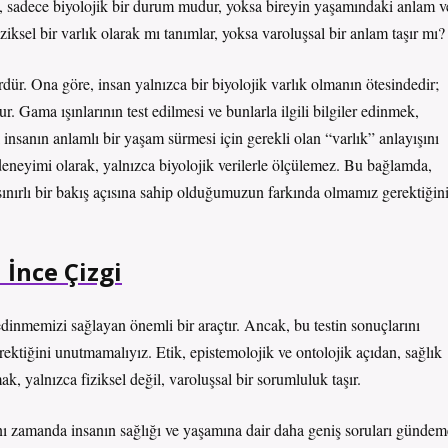
ğlık, sadece biyolojik bir durum mudur, yoksa bireyin yaşamındaki anlam v
iziksel bir varlık olarak mı tanımlar, yoksa varoluşsal bir anlam taşır mı?
rdür. Ona göre, insan yalnızca bir biyolojik varlık olmanın ötesindedir;
ur. Gama ışınlarının test edilmesi ve bunlarla ilgili bilgiler edinmek,
insanın anlamlı bir yaşam sürmesi için gerekli olan “varlık” anlayışını
 deneyimi olarak, yalnızca biyolojik verilerle ölçülemez. Bu bağlamda,
la sınırlı bir bakış açısına sahip olduğumuzun farkında olmamız gerektiğin
 İnce Çizgi
edinmemizi sağlayan önemli bir araçtır. Ancak, bu testin sonuçlarını
rektiğini unutmamalıyız. Etik, epistemolojik ve ontolojik açıdan, sağlık
k, yalnızca fiziksel değil, varoluşsal bir sorumluluk taşır.
ynı zamanda insanın sağlığı ve yaşamına dair daha geniş soruları gündem