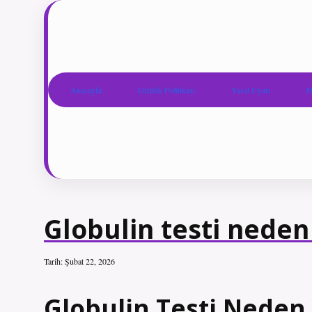
Anasayfa
Gizlilik Politikası
Yasal Uyarı
H
Globulin testi neden 
Tarih: Şubat 22, 2026
Globulin Testi Neden Y