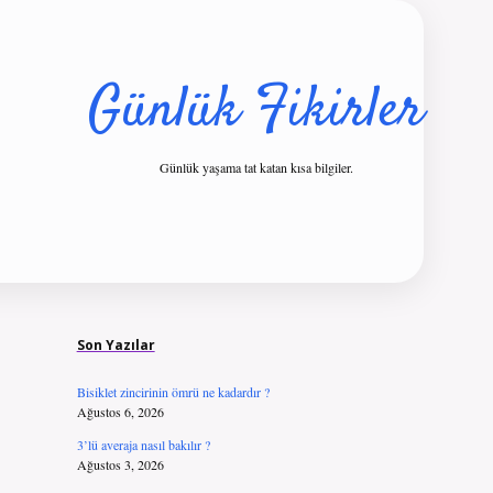
Günlük Fikirler
Günlük yaşama tat katan kısa bilgiler.
Sidebar
ilbet giriş
Son Yazılar
Bisiklet zincirinin ömrü ne kadardır ?
Ağustos 6, 2026
3’lü averaja nasıl bakılır ?
Ağustos 3, 2026