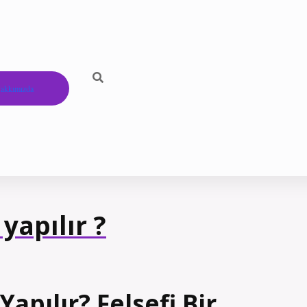
akkımızda
yapılır ?
apılır? Felsefi Bir