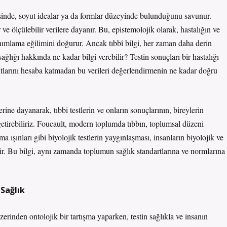
ötesinde, soyut idealar ya da formlar düzeyinde bulunduğunu savunur.
 ve ölçülebilir verilere dayanır. Bu, epistemolojik olarak, hastalığın ve
tanımlama eğilimini doğurur. Ancak tıbbî bilgi, her zaman daha derin
ağlığı hakkında ne kadar bilgi verebilir? Testin sonuçları bir hastalığı
oyutlarını hesaba katmadan bu verileri değerlendirmenin ne kadar doğru
ine dayanarak, tıbbi testlerin ve onların sonuçlarının, bireylerin
r getirebiliriz. Foucault, modern toplumda tıbbın, toplumsal düzeni
a ışınları gibi biyolojik testlerin yaygınlaşması, insanların biyolojik ve
lir. Bu bilgi, aynı zamanda toplumun sağlık standartlarına ve normlarına
 Sağlık
zerinden ontolojik bir tartışma yaparken, testin sağlıkla ve insanın