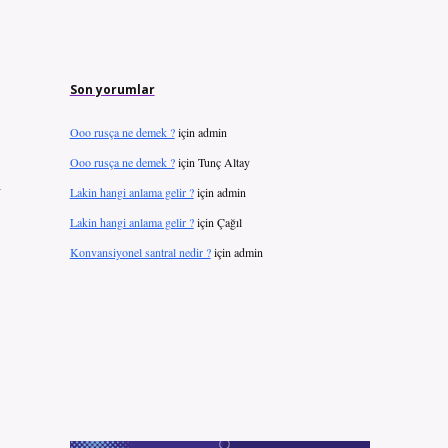
Son yorumlar
Ooo rusça ne demek ?
için
admin
Ooo rusça ne demek ?
için
Tunç Altay
i
Lakin hangi anlama gelir ?
için
admin
Lakin hangi anlama gelir ?
için
Çağıl
Konvansiyonel santral nedir ?
için
admin