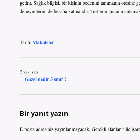
getirir. Sağlık bilgisi, bir kişinin bedenini tanımanın ötesin
deneyimlerini de hesaba katmalıdır. Testlerin gücünü anlamak,
Makaleler
Tarih:
Önceki Yazı
Gazel nedir 5 sınıf ?
Bir yanıt yazın
E-posta adresiniz yayınlanmayacak.
Gerekli alanlar
*
ile işar