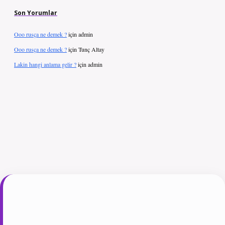
Son Yorumlar
Ooo rusça ne demek ?
için
admin
Ooo rusça ne demek ?
için
Tunç Altay
Lakin hangi anlama gelir ?
için
admin
giriş