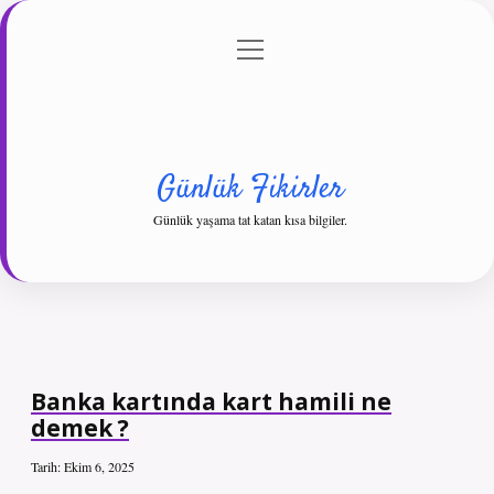
menüyü
Anasayfa
Gizlilik Politikası
Yasal Uyarı
aç
Hakkımızda
Günlük Fikirler
Günlük yaşama tat katan kısa bilgiler.
Banka kartında kart hamili ne
demek ?
Tarih: Ekim 6, 2025