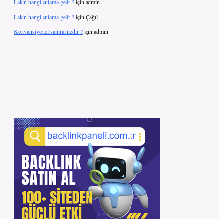
Lakin hangi anlama gelir ?
için
admin
Lakin hangi anlama gelir ?
için
Çağıl
Konvansiyonel santral nedir ?
için
admin