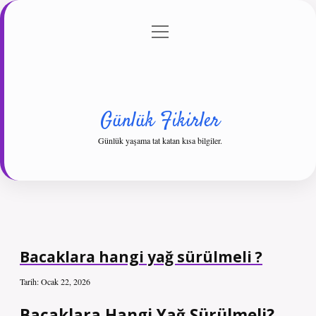
menüyü
Anasayfa
Gizlilik Politikası
Yasal Uyarı
aç
Hakkımızda
Günlük Fikirler
Günlük yaşama tat katan kısa bilgiler.
Bacaklara hangi yağ sürülmeli ?
Tarih: Ocak 22, 2026
Bacaklara Hangi Yağ Sürülmeli?