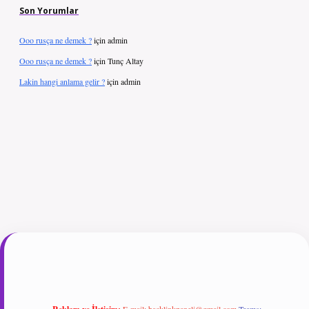
Son Yorumlar
Ooo rusça ne demek ?
için
admin
Ooo rusça ne demek ?
için
Tunç Altay
Lakin hangi anlama gelir ?
için
admin
riş