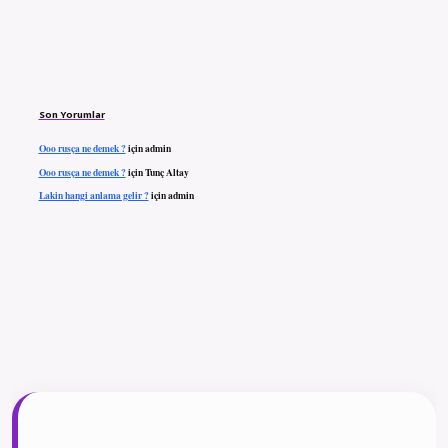
Son Yorumlar
Ooo rusça ne demek ?
için
admin
Ooo rusça ne demek ?
için
Tunç Altay
Lakin hangi anlama gelir ?
için
admin
ilbet giriş