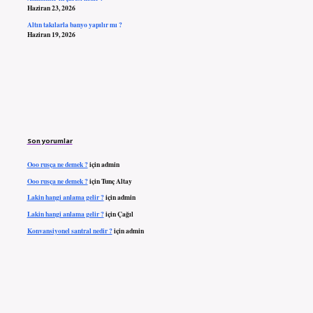
Haziran 23, 2026
Altın takılarla banyo yapılır mı ?
Haziran 19, 2026
Son yorumlar
Ooo rusça ne demek ?
için
admin
Ooo rusça ne demek ?
için
Tunç Altay
Lakin hangi anlama gelir ?
için
admin
Lakin hangi anlama gelir ?
için
Çağıl
Konvansiyonel santral nedir ?
için
admin