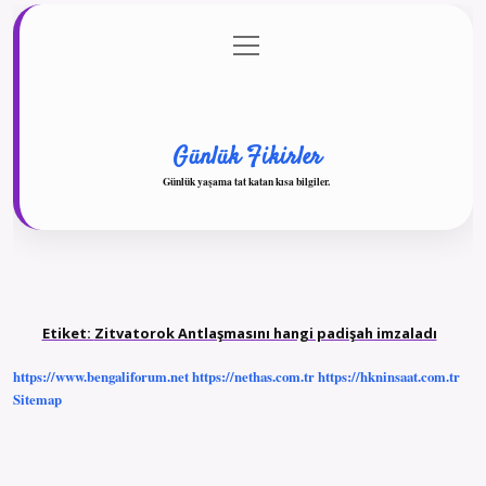
menüyü
Anasayfa
Gizlilik Politikası
Yasal Uyarı
aç
Hakkımızda
Günlük Fikirler
Günlük yaşama tat katan kısa bilgiler.
Etiket:
Zitvatorok Antlaşmasını hangi padişah imzaladı
https://www.bengaliforum.net
https://nethas.com.tr
https://hkninsaat.com.tr
Sitemap