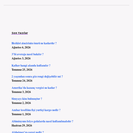
Sidebar
Son Yazılar
Bisiklet zincirinin ömrü ne kadardır ?
Ağustos 6, 2026
3’lü averaja nasıl bakılır ?
Ağustos 3, 2026
Kalker hangi alanda kullanılır ?
Temmuz 25, 2026
2 yaşından sonra göz rengi değişebilir mi ?
Temmuz 24, 2026
Amerika’da kazanç vergisi ne kadar ?
Temmuz 3, 2026
Simyayı kim bulmuştur ?
Temmuz 2, 2026
Ambar tesellüm fişi yurtiçi kargo nedir ?
Temmuz 1, 2026
Alüminyum folyo gıdalarda nasıl kullanılmalıdır ?
Haziran 29, 2026
Alzheimer’ın çaresi nedir ?