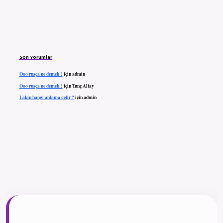
Son Yorumlar
Ooo rusça ne demek ?
için
admin
Ooo rusça ne demek ?
için
Tunç Altay
Lakin hangi anlama gelir ?
için
admin
ilbet giriş