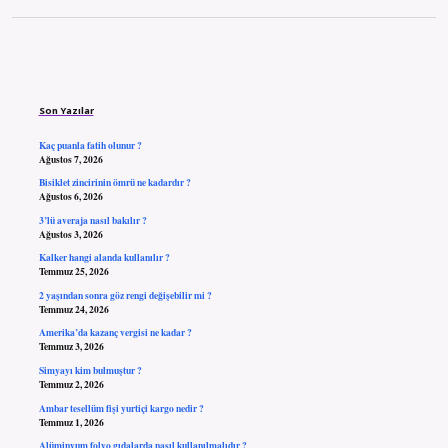
Sidebar
Son Yazılar
Kaç puanla fatih olunur ?
Ağustos 7, 2026
Bisiklet zincirinin ömrü ne kadardır ?
Ağustos 6, 2026
3’lü averaja nasıl bakılır ?
Ağustos 3, 2026
Kalker hangi alanda kullanılır ?
Temmuz 25, 2026
2 yaşından sonra göz rengi değişebilir mi ?
Temmuz 24, 2026
Amerika’da kazanç vergisi ne kadar ?
Temmuz 3, 2026
Simyayı kim bulmuştur ?
Temmuz 2, 2026
Ambar tesellüm fişi yurtiçi kargo nedir ?
Temmuz 1, 2026
Alüminyum folyo gıdalarda nasıl kullanılmalıdır ?