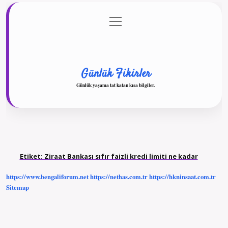
menüyü
Anasayfa
Gizlilik Politikası
Yasal Uyarı
aç
Hakkımızda
Günlük Fikirler
Günlük yaşama tat katan kısa bilgiler.
Etiket:
Ziraat Bankası sıfır faizli kredi limiti ne kadar
https://www.bengaliforum.net
https://nethas.com.tr
https://hkninsaat.com.tr
Sitemap