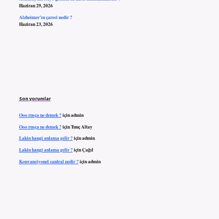
Haziran 29, 2026
Alzheimer’ın çaresi nedir ?
Haziran 23, 2026
Son yorumlar
Ooo rusça ne demek ?
için
admin
Ooo rusça ne demek ?
için
Tunç Altay
Lakin hangi anlama gelir ?
için
admin
Lakin hangi anlama gelir ?
için
Çağıl
Konvansiyonel santral nedir ?
için
admin