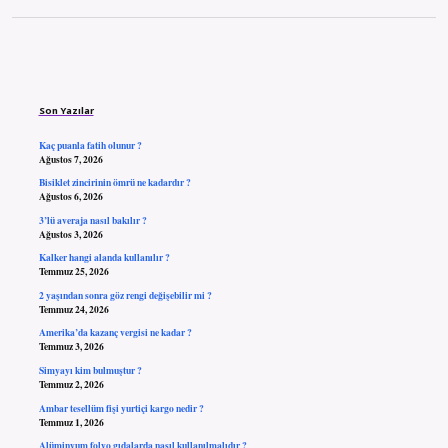
Sidebar
Son Yazılar
Kaç puanla fatih olunur ?
Ağustos 7, 2026
Bisiklet zincirinin ömrü ne kadardır ?
Ağustos 6, 2026
3’lü averaja nasıl bakılır ?
Ağustos 3, 2026
Kalker hangi alanda kullanılır ?
Temmuz 25, 2026
2 yaşından sonra göz rengi değişebilir mi ?
Temmuz 24, 2026
Amerika’da kazanç vergisi ne kadar ?
Temmuz 3, 2026
Simyayı kim bulmuştur ?
Temmuz 2, 2026
Ambar tesellüm fişi yurtiçi kargo nedir ?
Temmuz 1, 2026
Alüminyum folyo gıdalarda nasıl kullanılmalıdır ?