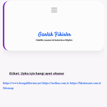
menüyü
Anasayfa
Gizlilik Politikası
Yasal Uyarı
aç
Hakkımızda
Günlük Fikirler
Günlük yaşama tat katan kısa bilgiler.
Etiket:
Uyku için hangi ayet okunur
https://www.bengaliforum.net
https://nethas.com.tr
https://hkninsaat.com.tr
Sitemap