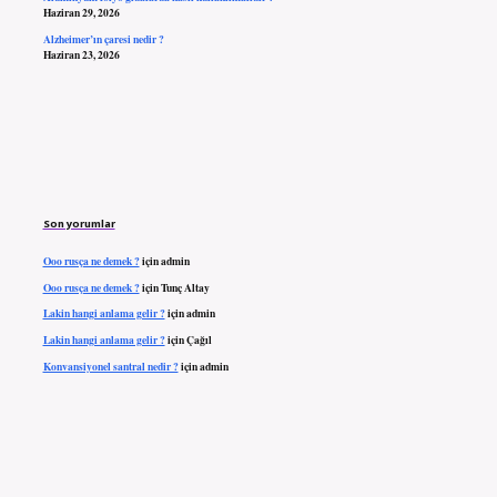
Haziran 29, 2026
Alzheimer’ın çaresi nedir ?
Haziran 23, 2026
Son yorumlar
Ooo rusça ne demek ?
için
admin
Ooo rusça ne demek ?
için
Tunç Altay
Lakin hangi anlama gelir ?
için
admin
Lakin hangi anlama gelir ?
için
Çağıl
Konvansiyonel santral nedir ?
için
admin