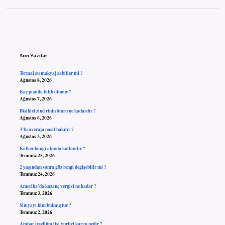
Sidebar
Son Yazılar
Termal su makyaj sabitler mi ?
Ağustos 8, 2026
Kaç puanla fatih olunur ?
Ağustos 7, 2026
Bisiklet zincirinin ömrü ne kadardır ?
Ağustos 6, 2026
3’lü averaja nasıl bakılır ?
Ağustos 3, 2026
Kalker hangi alanda kullanılır ?
Temmuz 25, 2026
2 yaşından sonra göz rengi değişebilir mi ?
Temmuz 24, 2026
Amerika’da kazanç vergisi ne kadar ?
Temmuz 3, 2026
Simyayı kim bulmuştur ?
Temmuz 2, 2026
Ambar tesellüm fişi yurtiçi kargo nedir ?