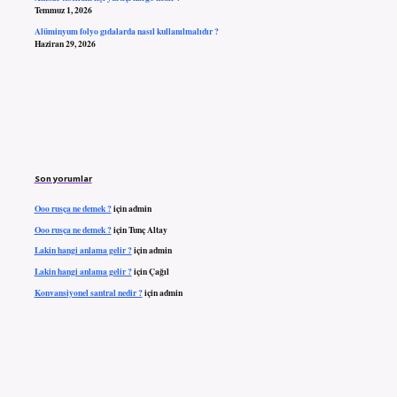
Temmuz 1, 2026
Alüminyum folyo gıdalarda nasıl kullanılmalıdır ?
Haziran 29, 2026
Son yorumlar
Ooo rusça ne demek ?
için
admin
Ooo rusça ne demek ?
için
Tunç Altay
Lakin hangi anlama gelir ?
için
admin
Lakin hangi anlama gelir ?
için
Çağıl
Konvansiyonel santral nedir ?
için
admin