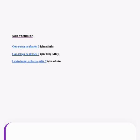
Son Yorumlar
Ooo rusça ne demek ?
için
admin
Ooo rusça ne demek ?
için
Tunç Altay
Lakin hangi anlama gelir ?
için
admin
ilbet giriş