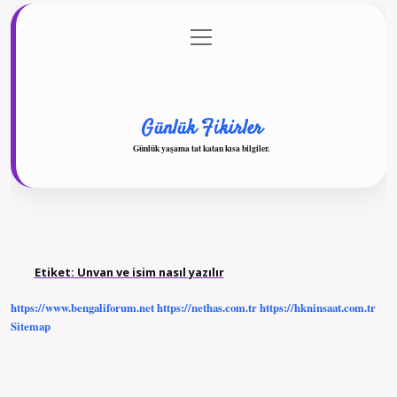
menüyü
Anasayfa
Gizlilik Politikası
Yasal Uyarı
aç
Hakkımızda
Günlük Fikirler
Günlük yaşama tat katan kısa bilgiler.
Etiket:
Unvan ve isim nasıl yazılır
https://www.bengaliforum.net
https://nethas.com.tr
https://hkninsaat.com.tr
Sitemap