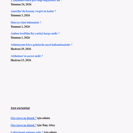
Temmuz 24, 2026
Amerika’da kazanç vergisi ne kadar ?
Temmuz 3, 2026
Simyayı kim bulmuştur ?
Temmuz 2, 2026
Ambar tesellüm fişi yurtiçi kargo nedir ?
Temmuz 1, 2026
Alüminyum folyo gıdalarda nasıl kullanılmalıdır ?
Haziran 29, 2026
Alzheimer’ın çaresi nedir ?
Haziran 23, 2026
Son yorumlar
Ooo rusça ne demek ?
için
admin
Ooo rusça ne demek ?
için
Tunç Altay
Lakin hangi anlama gelir ?
için
admin