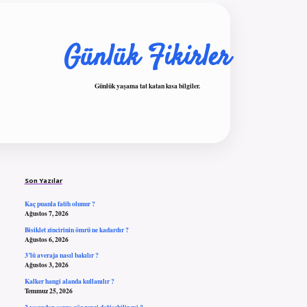
Günlük Fikirler
Günlük yaşama tat katan kısa bilgiler.
Sidebar
ilbet giriş
Son Yazılar
Kaç puanla fatih olunur ?
Ağustos 7, 2026
Bisiklet zincirinin ömrü ne kadardır ?
Ağustos 6, 2026
3’lü averaja nasıl bakılır ?
Ağustos 3, 2026
Kalker hangi alanda kullanılır ?
Temmuz 25, 2026
2 yaşından sonra göz rengi değişebilir mi ?