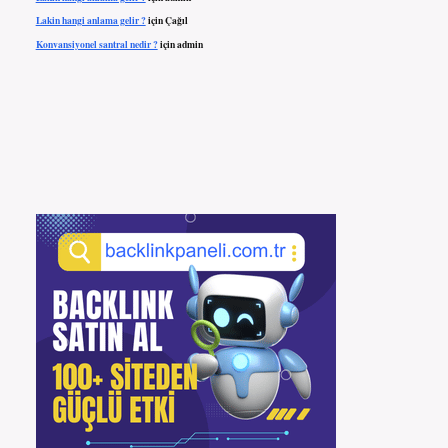
Lakin hangi anlama gelir ?
için
Çağıl
Konvansiyonel santral nedir ?
için
admin