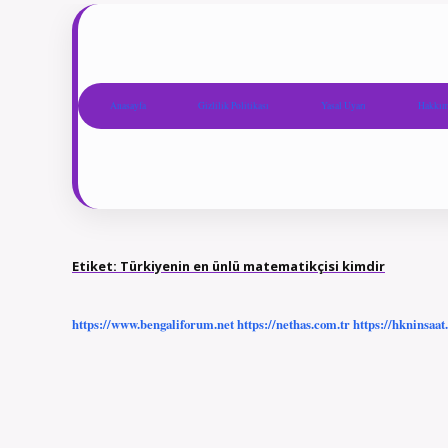
Anasayfa
Gizlilik Politikası
Yasal Uyarı
Hakkım
Etiket:
Türkiyenin en ünlü matematikçisi kimdir
https://www.bengaliforum.net
https://nethas.com.tr
https://hkninsaat