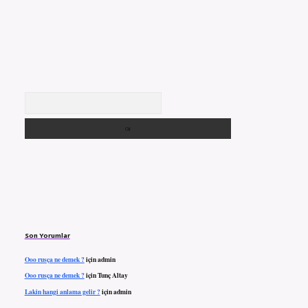
Arama
Son Yorumlar
Ooo rusça ne demek ?
için
admin
Ooo rusça ne demek ?
için
Tunç Altay
Lakin hangi anlama gelir ?
için
admin