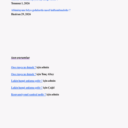
Temmuz 1, 2026
Alüminyum folyo gıdalarda nasıl kullanılmalıdır ?
Haziran 29, 2026
Son yorumlar
Ooo rusça ne demek ?
için
admin
Ooo rusça ne demek ?
için
Tunç Altay
Lakin hangi anlama gelir ?
için
admin
Lakin hangi anlama gelir ?
için
Çağıl
Konvansiyonel santral nedir ?
için
admin