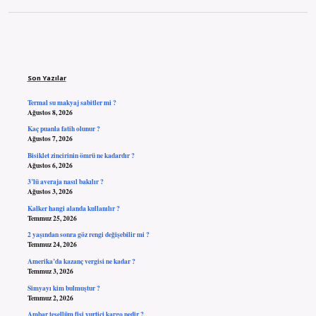
Sidebar
Son Yazılar
Termal su makyaj sabitler mi ?
Ağustos 8, 2026
Kaç puanla fatih olunur ?
Ağustos 7, 2026
Bisiklet zincirinin ömrü ne kadardır ?
Ağustos 6, 2026
3’lü averaja nasıl bakılır ?
Ağustos 3, 2026
Kalker hangi alanda kullanılır ?
Temmuz 25, 2026
2 yaşından sonra göz rengi değişebilir mi ?
Temmuz 24, 2026
Amerika’da kazanç vergisi ne kadar ?
Temmuz 3, 2026
Simyayı kim bulmuştur ?
Temmuz 2, 2026
Ambar tesellüm fişi yurtiçi kargo nedir ?