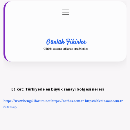
menüyü
Anasayfa
Gizlilik Politikası
Yasal Uyarı
aç
Hakkımızda
Günlük Fikirler
Günlük yaşama tat katan kısa bilgiler.
Etiket:
Türkiyede en büyük sanayi bölgesi neresi
https://www.bengaliforum.net
https://nethas.com.tr
https://hkninsaat.com.tr
Sitemap