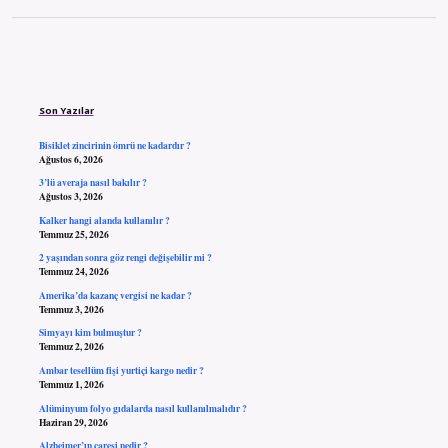
Sidebar
Son Yazılar
Bisiklet zincirinin ömrü ne kadardır ?
Ağustos 6, 2026
3’lü averaja nasıl bakılır ?
Ağustos 3, 2026
Kalker hangi alanda kullanılır ?
Temmuz 25, 2026
2 yaşından sonra göz rengi değişebilir mi ?
Temmuz 24, 2026
Amerika’da kazanç vergisi ne kadar ?
Temmuz 3, 2026
Simyayı kim bulmuştur ?
Temmuz 2, 2026
Ambar tesellüm fişi yurtiçi kargo nedir ?
Temmuz 1, 2026
Alüminyum folyo gıdalarda nasıl kullanılmalıdır ?
Haziran 29, 2026
Alzheimer’ın çaresi nedir ?