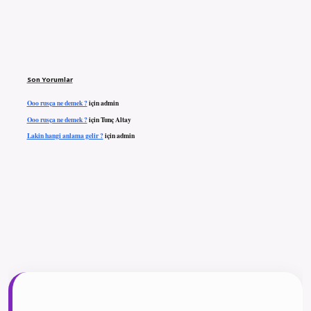
Son Yorumlar
Ooo rusça ne demek ?
için
admin
Ooo rusça ne demek ?
için
Tunç Altay
Lakin hangi anlama gelir ?
için
admin
ilbet giriş