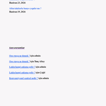
Haziran 23, 2026
Altın takılarla banyo yapılır mı ?
Haziran 19, 2026
Son yorumlar
Ooo rusça ne demek ?
için
admin
Ooo rusça ne demek ?
için
Tunç Altay
Lakin hangi anlama gelir ?
için
admin
Lakin hangi anlama gelir ?
için
Çağıl
Konvansiyonel santral nedir ?
için
admin