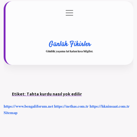
menüyü
Anasayfa
Gizlilik Politikası
Yasal Uyarı
aç
Hakkımızda
Günlük Fikirler
Günlük yaşama tat katan kısa bilgiler.
Etiket:
Tahta kurdu nasıl yok edilir
https://www.bengaliforum.net
https://nethas.com.tr
https://hkninsaat.com.tr
Sitemap