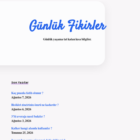
Günlük Fikirler
Günlük yaşama tat katan kısa bilgiler.
Sidebar
ilbet giriş
Son Yazılar
Kaç puanla fatih olunur ?
Ağustos 7, 2026
Bisiklet zincirinin ömrü ne kadardır ?
Ağustos 6, 2026
3’lü averaja nasıl bakılır ?
Ağustos 3, 2026
Kalker hangi alanda kullanılır ?
Temmuz 25, 2026
2 yaşından sonra göz rengi değişebilir mi ?