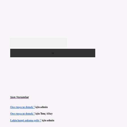
Arama
Son Yorumlar
Ooo rusça ne demek ?
için
admin
Ooo rusça ne demek ?
için
Tunç Altay
Lakin hangi anlama gelir ?
için
admin