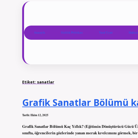
Anasayfa
Gizlilik Politikası
Yasal Uyarı
Hakkım
Etiket:
sanatlar
Grafik Sanatlar Bölümü kaç
Tarih: Ekim 12, 2025
Grafik Sanatlar Bölümü Kaç Yıllık? (Eğitimin Dönüştürücü Gücü Ü
sınıfta, öğrencilerin gözlerinde yanan merak kıvılcımını görmek, bi