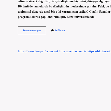
edinme süreci değildir; bireyin düşünme biçimini, dünyayı algılayışı
Bölümü de tam olarak bu dönüşümün merkezinde yer alır. Peki, bu bö
toplumsal düzeyde nasıl bir etki yaratmasını sağlar? Grafik Sanatlar
programı olarak yapılandırılmıştır. Bazı üniversitelerde…
Grafik
Devamını okuyun
16 Yorum
Sanatlar
Bölümü
kaç
yıllık
?
https://www.bengaliforum.net
https://nethas.com.tr
https://hkninsaat