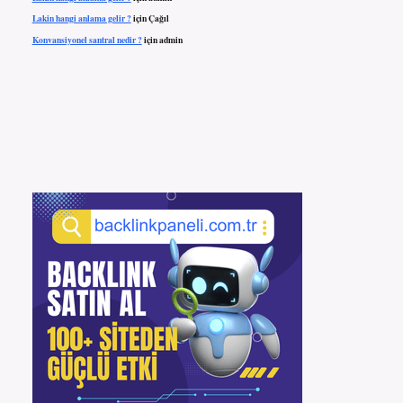
Lakin hangi anlama gelir ?
için
Çağıl
Konvansiyonel santral nedir ?
için
admin