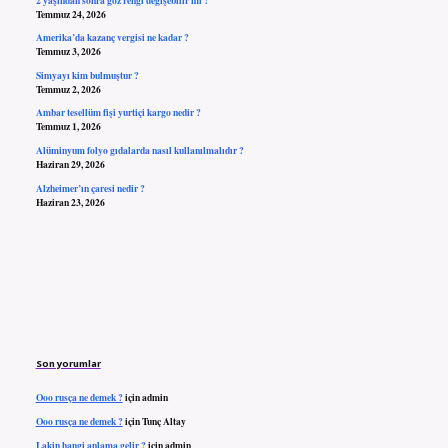
Temmuz 24, 2026
Amerika’da kazanç vergisi ne kadar ?
Temmuz 3, 2026
Simyayı kim bulmuştur ?
Temmuz 2, 2026
Ambar tesellüm fişi yurtiçi kargo nedir ?
Temmuz 1, 2026
Alüminyum folyo gıdalarda nasıl kullanılmalıdır ?
Haziran 29, 2026
Alzheimer’ın çaresi nedir ?
Haziran 23, 2026
Son yorumlar
Ooo rusça ne demek ?
için
admin
Ooo rusça ne demek ?
için
Tunç Altay
Lakin hangi anlama gelir ?
için
admin