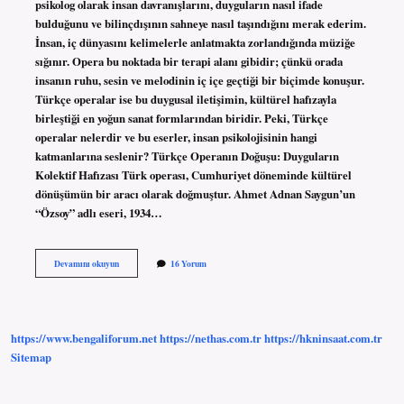
psikolog olarak insan davranışlarını, duyguların nasıl ifade
bulduğunu ve bilinçdışının sahneye nasıl taşındığını merak ederim.
İnsan, iç dünyasını kelimelerle anlatmakta zorlandığında müziğe
sığınır. Opera bu noktada bir terapi alanı gibidir; çünkü orada
insanın ruhu, sesin ve melodinin iç içe geçtiği bir biçimde konuşur.
Türkçe operalar ise bu duygusal iletişimin, kültürel hafızayla
birleştiği en yoğun sanat formlarından biridir. Peki, Türkçe
operalar nelerdir ve bu eserler, insan psikolojisinin hangi
katmanlarına seslenir? Türkçe Operanın Doğuşu: Duyguların
Kolektif Hafızası Türk operası, Cumhuriyet döneminde kültürel
dönüşümün bir aracı olarak doğmuştur. Ahmet Adnan Saygun’un
“Özsoy” adlı eseri, 1934…
Türkçe
Devamını okuyun
16 Yorum
operalar
nelerdir
?
https://www.bengaliforum.net
https://nethas.com.tr
https://hkninsaat.com.tr
Sitemap