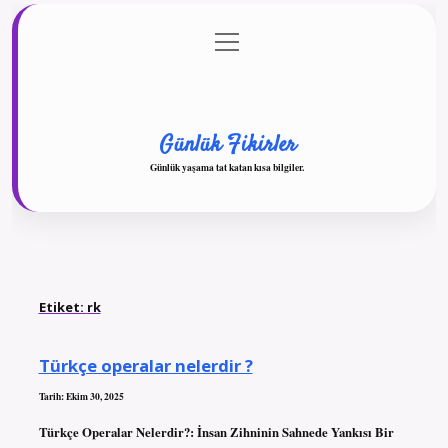
menüyü
Anasayfa
Gizlilik Politikası
Yasal Uyarı
aç
Hakkımızda
Günlük Fikirler
Günlük yaşama tat katan kısa bilgiler.
Etiket:
rk
Türkçe operalar nelerdir ?
Tarih: Ekim 30, 2025
Türkçe Operalar Nelerdir?: İnsan Zihninin Sahnede Yankısı Bir