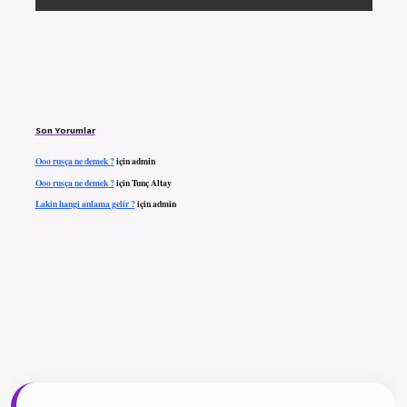
Son Yorumlar
Ooo rusça ne demek ?
için
admin
Ooo rusça ne demek ?
için
Tunç Altay
Lakin hangi anlama gelir ?
için
admin
ilbet giriş