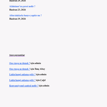
Haziran 29, 2026
Alzheimer’ın çaresi nedir ?
Haziran 23, 2026
Altın takılarla banyo yapılır mı ?
Haziran 19, 2026
Son yorumlar
Ooo rusça ne demek ?
için
admin
Ooo rusça ne demek ?
için
Tunç Altay
Lakin hangi anlama gelir ?
için
admin
Lakin hangi anlama gelir ?
için
Çağıl
Konvansiyonel santral nedir ?
için
admin