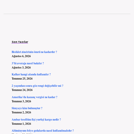
Sidebar
Son Yazılar
Bisiklet zincirinin ömrü ne kadardır ?
Ağustos 6, 2026
3’lü averaja nasıl bakılır ?
Ağustos 3, 2026
Kalker hangi alanda kullanılır ?
Temmuz 25, 2026
2 yaşından sonra göz rengi değişebilir mi ?
Temmuz 24, 2026
Amerika’da kazanç vergisi ne kadar ?
Temmuz 3, 2026
Simyayı kim bulmuştur ?
Temmuz 2, 2026
Ambar tesellüm fişi yurtiçi kargo nedir ?
Temmuz 1, 2026
Alüminyum folyo gıdalarda nasıl kullanılmalıdır ?