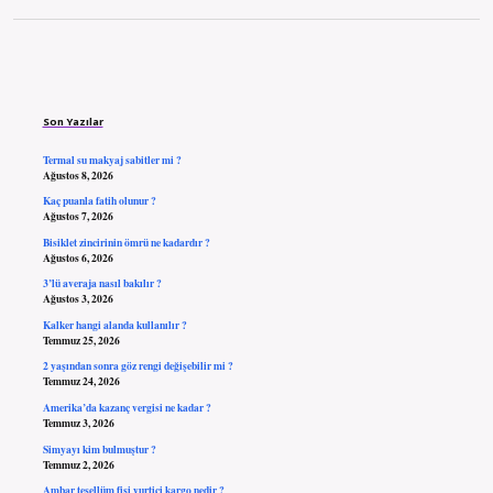
Sidebar
Son Yazılar
Termal su makyaj sabitler mi ?
Ağustos 8, 2026
Kaç puanla fatih olunur ?
Ağustos 7, 2026
Bisiklet zincirinin ömrü ne kadardır ?
Ağustos 6, 2026
3’lü averaja nasıl bakılır ?
Ağustos 3, 2026
Kalker hangi alanda kullanılır ?
Temmuz 25, 2026
2 yaşından sonra göz rengi değişebilir mi ?
Temmuz 24, 2026
Amerika’da kazanç vergisi ne kadar ?
Temmuz 3, 2026
Simyayı kim bulmuştur ?
Temmuz 2, 2026
Ambar tesellüm fişi yurtiçi kargo nedir ?