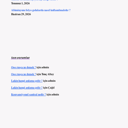
Temmuz 1, 2026
Alüminyum folyo gıdalarda nasıl kullanılmalıdır ?
Haziran 29, 2026
Son yorumlar
Ooo rusça ne demek ?
için
admin
Ooo rusça ne demek ?
için
Tunç Altay
Lakin hangi anlama gelir ?
için
admin
Lakin hangi anlama gelir ?
için
Çağıl
Konvansiyonel santral nedir ?
için
admin