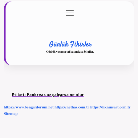
menüyü
Anasayfa
Gizlilik Politikası
Yasal Uyarı
aç
Hakkımızda
Günlük Fikirler
Günlük yaşama tat katan kısa bilgiler.
Etiket:
Pankreas az çalışırsa ne olur
https://www.bengaliforum.net
https://nethas.com.tr
https://hkninsaat.com.tr
Sitemap