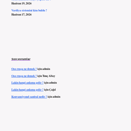
Haziran 19, 2026
Vardiya sistemini kim buldu ?
Haziran 17, 2026
Son yorumlar
Ooo rusça ne demek ?
için
admin
Ooo rusça ne demek ?
için
Tunç Altay
Lakin hangi anlama gelir ?
için
admin
Lakin hangi anlama gelir ?
için
Çağıl
Konvansiyonel santral nedir ?
için
admin