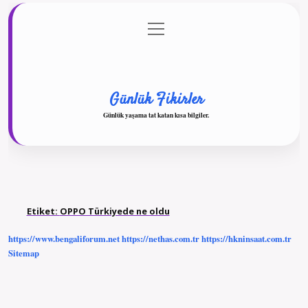
menüyü
Anasayfa
Gizlilik Politikası
Yasal Uyarı
aç
Hakkımızda
Günlük Fikirler
Günlük yaşama tat katan kısa bilgiler.
Etiket:
OPPO Türkiyede ne oldu
https://www.bengaliforum.net
https://nethas.com.tr
https://hkninsaat.com.tr
Sitemap