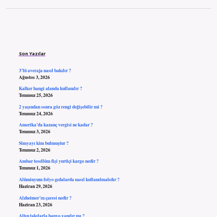
Sidebar
Son Yazılar
3’lü averaja nasıl bakılır ?
Ağustos 3, 2026
Kalker hangi alanda kullanılır ?
Temmuz 25, 2026
2 yaşından sonra göz rengi değişebilir mi ?
Temmuz 24, 2026
Amerika’da kazanç vergisi ne kadar ?
Temmuz 3, 2026
Simyayı kim bulmuştur ?
Temmuz 2, 2026
Ambar tesellüm fişi yurtiçi kargo nedir ?
Temmuz 1, 2026
Alüminyum folyo gıdalarda nasıl kullanılmalıdır ?
Haziran 29, 2026
Alzheimer’ın çaresi nedir ?
Haziran 23, 2026
Altın takılarla banyo yapılır mı ?