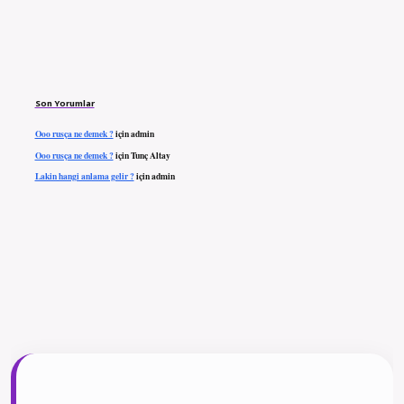
Son Yorumlar
Ooo rusça ne demek ?
için
admin
Ooo rusça ne demek ?
için
Tunç Altay
Lakin hangi anlama gelir ?
için
admin
ilbet giriş