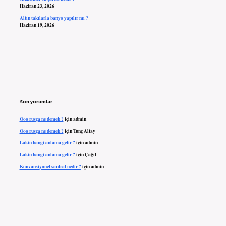
Haziran 23, 2026
Altın takılarla banyo yapılır mı ?
Haziran 19, 2026
Son yorumlar
Ooo rusça ne demek ?
için
admin
Ooo rusça ne demek ?
için
Tunç Altay
Lakin hangi anlama gelir ?
için
admin
Lakin hangi anlama gelir ?
için
Çağıl
Konvansiyonel santral nedir ?
için
admin