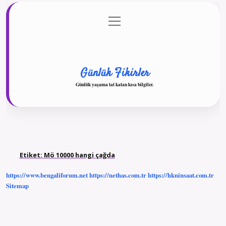
menüyü
Anasayfa
Gizlilik Politikası
Yasal Uyarı
aç
Hakkımızda
Günlük Fikirler
Günlük yaşama tat katan kısa bilgiler.
Etiket:
Mö 10000 hangi çağda
https://www.bengaliforum.net
https://nethas.com.tr
https://hkninsaat.com.tr
Sitemap