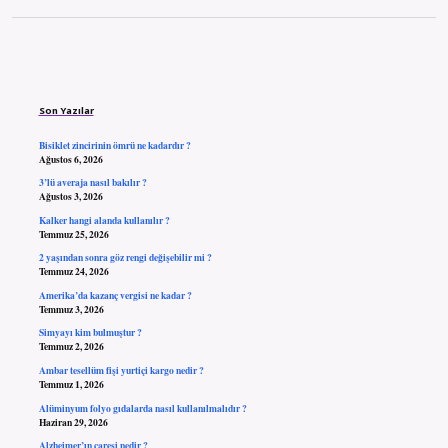
Sidebar
Son Yazılar
Bisiklet zincirinin ömrü ne kadardır ?
Ağustos 6, 2026
3’lü averaja nasıl bakılır ?
Ağustos 3, 2026
Kalker hangi alanda kullanılır ?
Temmuz 25, 2026
2 yaşından sonra göz rengi değişebilir mi ?
Temmuz 24, 2026
Amerika’da kazanç vergisi ne kadar ?
Temmuz 3, 2026
Simyayı kim bulmuştur ?
Temmuz 2, 2026
Ambar tesellüm fişi yurtiçi kargo nedir ?
Temmuz 1, 2026
Alüminyum folyo gıdalarda nasıl kullanılmalıdır ?
Haziran 29, 2026
Alzheimer’ın çaresi nedir ?