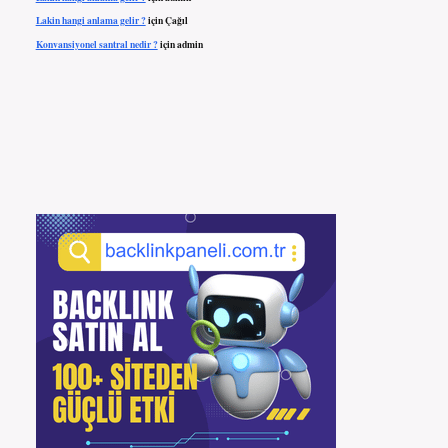
Lakin hangi anlama gelir ?
için
Çağıl
Konvansiyonel santral nedir ?
için
admin