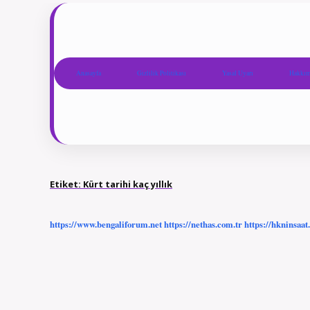
Anasayfa
Gizlilik Politikası
Yasal Uyarı
Hakkım
Etiket:
Kürt tarihi kaç yıllık
https://www.bengaliforum.net
https://nethas.com.tr
https://hkninsaat