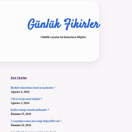
Günlük Fikirler
Günlük yaşama tat katan kısa bilgiler.
Sidebar
ilbet giriş
Son Yazılar
Bisiklet zincirinin ömrü ne kadardır ?
Ağustos 6, 2026
3’lü averaja nasıl bakılır ?
Ağustos 3, 2026
Kalker hangi alanda kullanılır ?
Temmuz 25, 2026
2 yaşından sonra göz rengi değişebilir mi ?
Temmuz 24, 2026
Amerika’da kazanç vergisi ne kadar ?