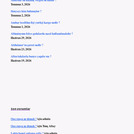
Temmuz 3, 2026
Simyayı kim bulmuştur ?
Temmuz 2, 2026
Ambar tesellüm fişi yurtiçi kargo nedir ?
Temmuz 1, 2026
Alüminyum folyo gıdalarda nasıl kullanılmalıdır ?
Haziran 29, 2026
Alzheimer’ın çaresi nedir ?
Haziran 23, 2026
Altın takılarla banyo yapılır mı ?
Haziran 19, 2026
Son yorumlar
Ooo rusça ne demek ?
için
admin
Ooo rusça ne demek ?
için
Tunç Altay
Lakin hangi anlama gelir ?
için
admin