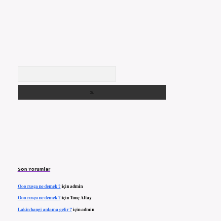
Arama
Son Yorumlar
Ooo rusça ne demek ?
için
admin
Ooo rusça ne demek ?
için
Tunç Altay
Lakin hangi anlama gelir ?
için
admin