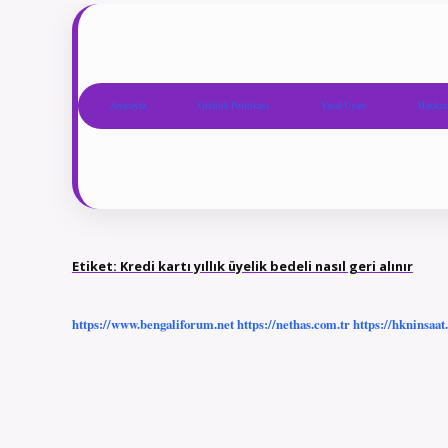
Anasayfa
Gizlilik Politikası
Yasal Uyarı
Hakkım
Etiket:
Kredi kartı yıllık üyelik bedeli nasıl geri alınır
https://www.bengaliforum.net
https://nethas.com.tr
https://hkninsaat