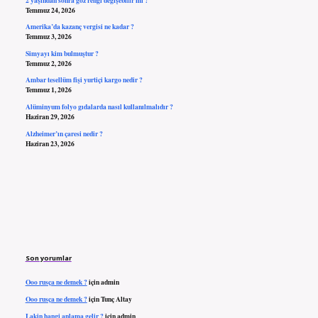
Temmuz 24, 2026
Amerika’da kazanç vergisi ne kadar ?
Temmuz 3, 2026
Simyayı kim bulmuştur ?
Temmuz 2, 2026
Ambar tesellüm fişi yurtiçi kargo nedir ?
Temmuz 1, 2026
Alüminyum folyo gıdalarda nasıl kullanılmalıdır ?
Haziran 29, 2026
Alzheimer’ın çaresi nedir ?
Haziran 23, 2026
Son yorumlar
Ooo rusça ne demek ?
için
admin
Ooo rusça ne demek ?
için
Tunç Altay
Lakin hangi anlama gelir ?
için
admin