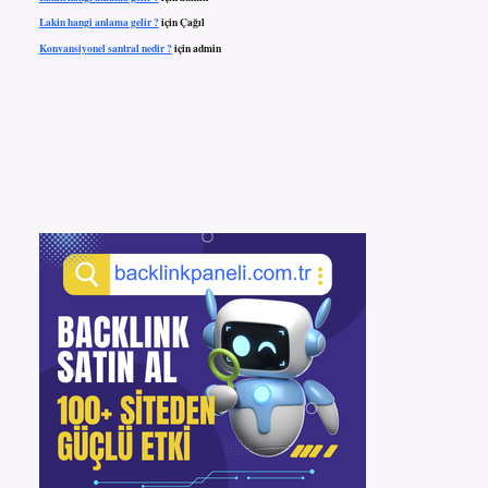
Lakin hangi anlama gelir ?
için
Çağıl
Konvansiyonel santral nedir ?
için
admin