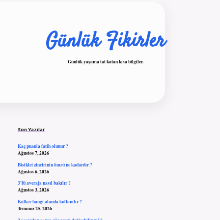
Günlük Fikirler
Günlük yaşama tat katan kısa bilgiler.
Sidebar
ilbet giriş
Son Yazılar
Kaç puanla fatih olunur ?
Ağustos 7, 2026
Bisiklet zincirinin ömrü ne kadardır ?
Ağustos 6, 2026
3’lü averaja nasıl bakılır ?
Ağustos 3, 2026
Kalker hangi alanda kullanılır ?
Temmuz 25, 2026
2 yaşından sonra göz rengi değişebilir mi ?