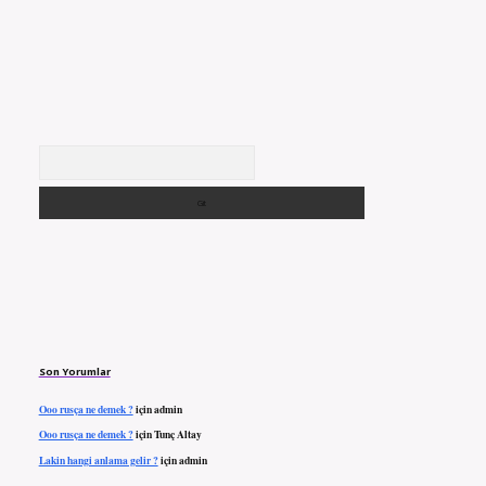
Arama
Son Yorumlar
Ooo rusça ne demek ?
için
admin
Ooo rusça ne demek ?
için
Tunç Altay
Lakin hangi anlama gelir ?
için
admin