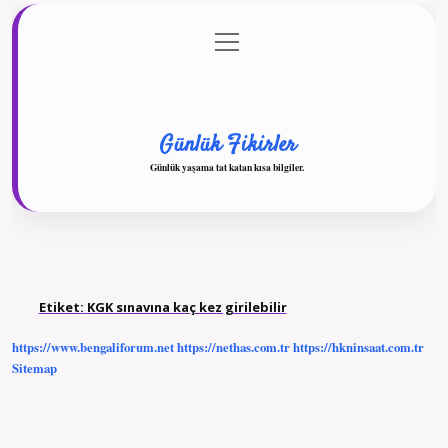
menüyü
Anasayfa
Gizlilik Politikası
Yasal Uyarı
aç
Hakkımızda
Günlük Fikirler
Günlük yaşama tat katan kısa bilgiler.
Etiket:
KGK sınavına kaç kez girilebilir
https://www.bengaliforum.net
https://nethas.com.tr
https://hkninsaat.com.tr
Sitemap