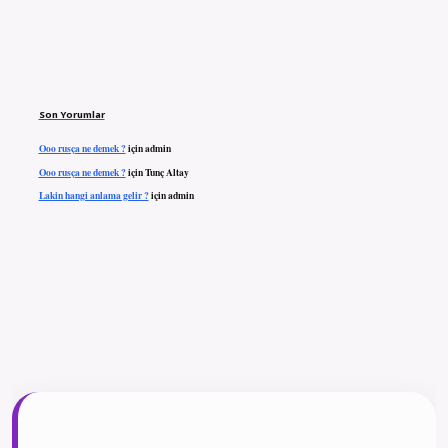
Son Yorumlar
Ooo rusça ne demek ?
için
admin
Ooo rusça ne demek ?
için
Tunç Altay
Lakin hangi anlama gelir ?
için
admin
ilbet giriş