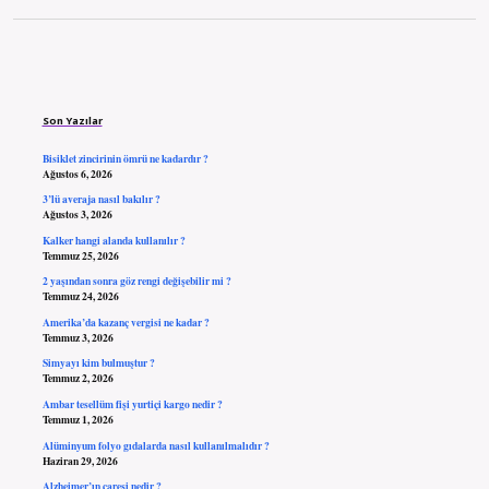
Sidebar
Son Yazılar
Bisiklet zincirinin ömrü ne kadardır ?
Ağustos 6, 2026
3’lü averaja nasıl bakılır ?
Ağustos 3, 2026
Kalker hangi alanda kullanılır ?
Temmuz 25, 2026
2 yaşından sonra göz rengi değişebilir mi ?
Temmuz 24, 2026
Amerika’da kazanç vergisi ne kadar ?
Temmuz 3, 2026
Simyayı kim bulmuştur ?
Temmuz 2, 2026
Ambar tesellüm fişi yurtiçi kargo nedir ?
Temmuz 1, 2026
Alüminyum folyo gıdalarda nasıl kullanılmalıdır ?
Haziran 29, 2026
Alzheimer’ın çaresi nedir ?