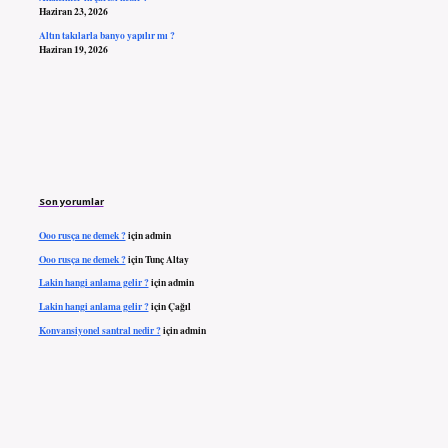
Haziran 23, 2026
Altın takılarla banyo yapılır mı ?
Haziran 19, 2026
Son yorumlar
Ooo rusça ne demek ?
için
admin
Ooo rusça ne demek ?
için
Tunç Altay
Lakin hangi anlama gelir ?
için
admin
Lakin hangi anlama gelir ?
için
Çağıl
Konvansiyonel santral nedir ?
için
admin