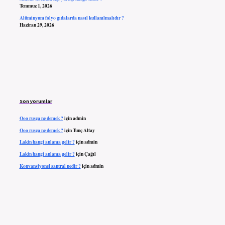
Temmuz 1, 2026
Alüminyum folyo gıdalarda nasıl kullanılmalıdır ?
Haziran 29, 2026
Son yorumlar
Ooo rusça ne demek ?
için
admin
Ooo rusça ne demek ?
için
Tunç Altay
Lakin hangi anlama gelir ?
için
admin
Lakin hangi anlama gelir ?
için
Çağıl
Konvansiyonel santral nedir ?
için
admin