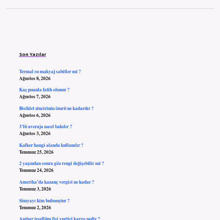
Sidebar
Son Yazılar
Termal su makyaj sabitler mi ?
Ağustos 8, 2026
Kaç puanla fatih olunur ?
Ağustos 7, 2026
Bisiklet zincirinin ömrü ne kadardır ?
Ağustos 6, 2026
3’lü averaja nasıl bakılır ?
Ağustos 3, 2026
Kalker hangi alanda kullanılır ?
Temmuz 25, 2026
2 yaşından sonra göz rengi değişebilir mi ?
Temmuz 24, 2026
Amerika’da kazanç vergisi ne kadar ?
Temmuz 3, 2026
Simyayı kim bulmuştur ?
Temmuz 2, 2026
Ambar tesellüm fişi yurtiçi kargo nedir ?