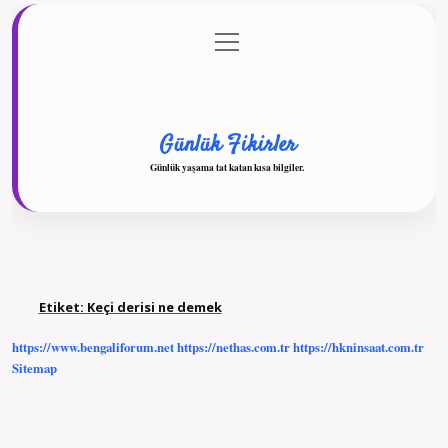
menüyü
Anasayfa
Gizlilik Politikası
Yasal Uyarı
aç
Hakkımızda
Günlük Fikirler
Günlük yaşama tat katan kısa bilgiler.
Etiket:
Keçi derisi ne demek
https://www.bengaliforum.net
https://nethas.com.tr
https://hkninsaat.com.tr
Sitemap