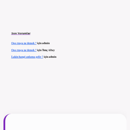
Son Yorumlar
Ooo rusça ne demek ?
için
admin
Ooo rusça ne demek ?
için
Tunç Altay
Lakin hangi anlama gelir ?
için
admin
ilbet giriş