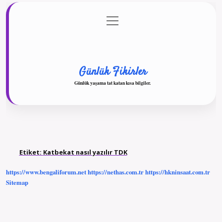
menüyü
Anasayfa
Gizlilik Politikası
Yasal Uyarı
aç
Hakkımızda
Günlük Fikirler
Günlük yaşama tat katan kısa bilgiler.
Etiket:
Katbekat nasıl yazılır TDK
https://www.bengaliforum.net
https://nethas.com.tr
https://hkninsaat.com.tr
Sitemap