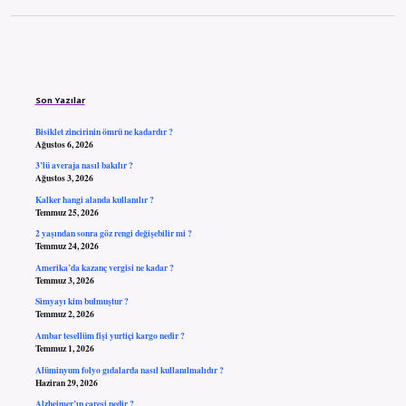
Sidebar
Son Yazılar
Bisiklet zincirinin ömrü ne kadardır ?
Ağustos 6, 2026
3’lü averaja nasıl bakılır ?
Ağustos 3, 2026
Kalker hangi alanda kullanılır ?
Temmuz 25, 2026
2 yaşından sonra göz rengi değişebilir mi ?
Temmuz 24, 2026
Amerika’da kazanç vergisi ne kadar ?
Temmuz 3, 2026
Simyayı kim bulmuştur ?
Temmuz 2, 2026
Ambar tesellüm fişi yurtiçi kargo nedir ?
Temmuz 1, 2026
Alüminyum folyo gıdalarda nasıl kullanılmalıdır ?
Haziran 29, 2026
Alzheimer’ın çaresi nedir ?