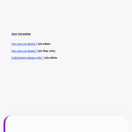
Son Yorumlar
Ooo rusça ne demek ?
için
admin
Ooo rusça ne demek ?
için
Tunç Altay
Lakin hangi anlama gelir ?
için
admin
ilbet giriş