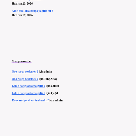
Haziran 23, 2026
Altın takılarla banyo yapılır mı ?
Haziran 19, 2026
Son yorumlar
Ooo rusça ne demek ?
için
admin
Ooo rusça ne demek ?
için
Tunç Altay
Lakin hangi anlama gelir ?
için
admin
Lakin hangi anlama gelir ?
için
Çağıl
Konvansiyonel santral nedir ?
için
admin