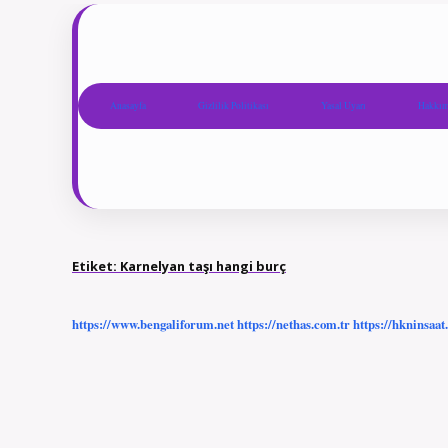
Anasayfa
Gizlilik Politikası
Yasal Uyarı
Hakkım
Etiket:
Karnelyan taşı hangi burç
https://www.bengaliforum.net
https://nethas.com.tr
https://hkninsaat