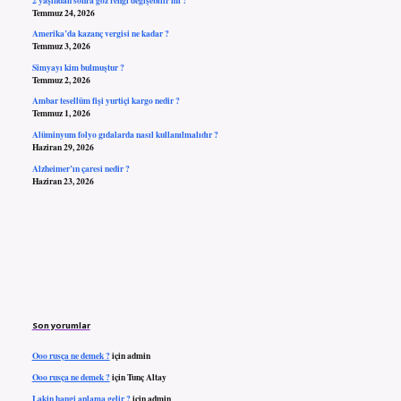
Temmuz 24, 2026
Amerika’da kazanç vergisi ne kadar ?
Temmuz 3, 2026
Simyayı kim bulmuştur ?
Temmuz 2, 2026
Ambar tesellüm fişi yurtiçi kargo nedir ?
Temmuz 1, 2026
Alüminyum folyo gıdalarda nasıl kullanılmalıdır ?
Haziran 29, 2026
Alzheimer’ın çaresi nedir ?
Haziran 23, 2026
Son yorumlar
Ooo rusça ne demek ?
için
admin
Ooo rusça ne demek ?
için
Tunç Altay
Lakin hangi anlama gelir ?
için
admin