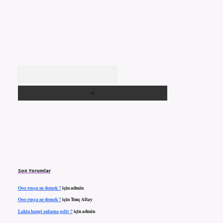
Arama
Son Yorumlar
Ooo rusça ne demek ?
için
admin
Ooo rusça ne demek ?
için
Tunç Altay
Lakin hangi anlama gelir ?
için
admin