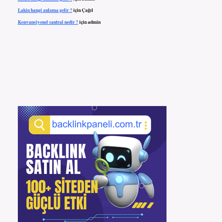
Lakin hangi anlama gelir ?
için
Çağıl
Konvansiyonel santral nedir ?
için
admin