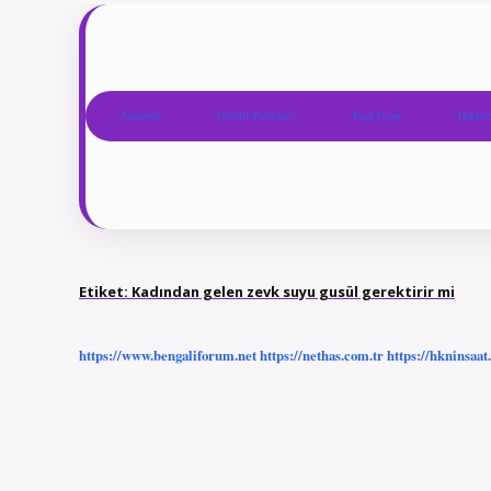
Anasayfa
Gizlilik Politikası
Yasal Uyarı
Hakkım
Etiket:
Kadından gelen zevk suyu gusül gerektirir mi
https://www.bengaliforum.net
https://nethas.com.tr
https://hkninsaat