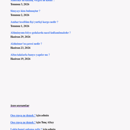
Temmuz 3, 2026
Simyayı kim bulmuştur ?
Temmuz 2, 2026
Ambar tesellüm fişi yurtiçi kargo nedir ?
Temmuz 1, 2026
Alüminyum folyo gıdalarda nasıl kullanılmalıdır ?
Haziran 29, 2026
Alzheimer’ın çaresi nedir ?
Haziran 23, 2026
Altın takılarla banyo yapılır mı ?
Haziran 19, 2026
Son yorumlar
Ooo rusça ne demek ?
için
admin
Ooo rusça ne demek ?
için
Tunç Altay
Lakin hangi anlama gelir ?
için
admin