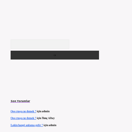
Arama
Son Yorumlar
Ooo rusça ne demek ?
için
admin
Ooo rusça ne demek ?
için
Tunç Altay
Lakin hangi anlama gelir ?
için
admin