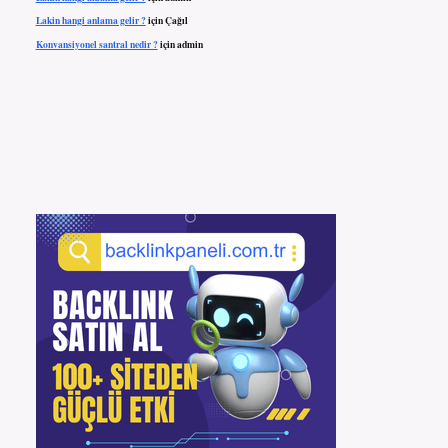
Lakin hangi anlama gelir ?
için
Çağıl
Konvansiyonel santral nedir ?
için
admin