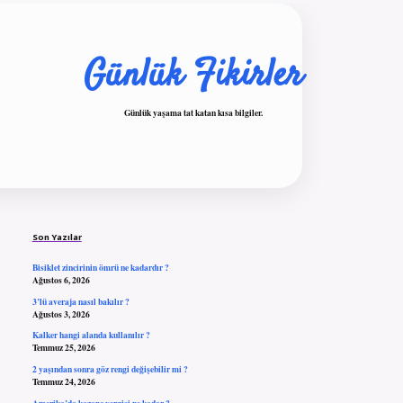
Günlük Fikirler
Günlük yaşama tat katan kısa bilgiler.
Sidebar
ilbet giriş
Son Yazılar
Bisiklet zincirinin ömrü ne kadardır ?
Ağustos 6, 2026
3’lü averaja nasıl bakılır ?
Ağustos 3, 2026
Kalker hangi alanda kullanılır ?
Temmuz 25, 2026
2 yaşından sonra göz rengi değişebilir mi ?
Temmuz 24, 2026
Amerika’da kazanç vergisi ne kadar ?