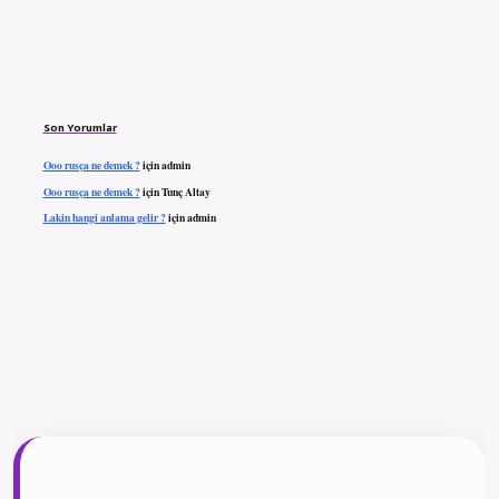
Son Yorumlar
Ooo rusça ne demek ?
için
admin
Ooo rusça ne demek ?
için
Tunç Altay
Lakin hangi anlama gelir ?
için
admin
ilbet giriş