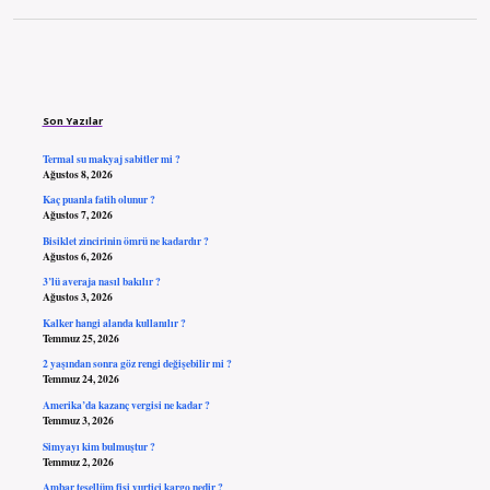
Sidebar
Son Yazılar
Termal su makyaj sabitler mi ?
Ağustos 8, 2026
Kaç puanla fatih olunur ?
Ağustos 7, 2026
Bisiklet zincirinin ömrü ne kadardır ?
Ağustos 6, 2026
3’lü averaja nasıl bakılır ?
Ağustos 3, 2026
Kalker hangi alanda kullanılır ?
Temmuz 25, 2026
2 yaşından sonra göz rengi değişebilir mi ?
Temmuz 24, 2026
Amerika’da kazanç vergisi ne kadar ?
Temmuz 3, 2026
Simyayı kim bulmuştur ?
Temmuz 2, 2026
Ambar tesellüm fişi yurtiçi kargo nedir ?