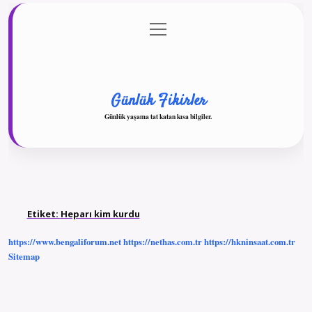
menüyü
Anasayfa
Gizlilik Politikası
Yasal Uyarı
aç
Hakkımızda
Günlük Fikirler
Günlük yaşama tat katan kısa bilgiler.
Etiket:
Heparı kim kurdu
https://www.bengaliforum.net
https://nethas.com.tr
https://hkninsaat.com.tr
Sitemap