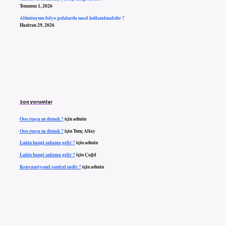
Temmuz 1, 2026
Alüminyum folyo gıdalarda nasıl kullanılmalıdır ?
Haziran 29, 2026
Son yorumlar
Ooo rusça ne demek ?
için
admin
Ooo rusça ne demek ?
için
Tunç Altay
Lakin hangi anlama gelir ?
için
admin
Lakin hangi anlama gelir ?
için
Çağıl
Konvansiyonel santral nedir ?
için
admin