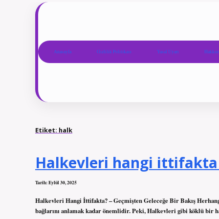
Anasayfa
Gizlilik Politikası
Yasal Uyarı
Hakkım
Etiket:
halk
Halkevleri hangi ittifakta
Tarih: Eylül 30, 2025
Halkevleri Hangi İttifakta? – Geçmişten Geleceğe Bir Bakış Herhangi
bağlarını anlamak kadar önemlidir. Peki, Halkevleri gibi köklü bir h