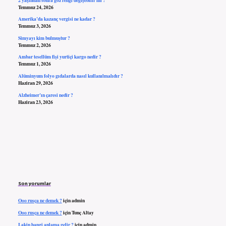
Temmuz 24, 2026
Amerika’da kazanç vergisi ne kadar ?
Temmuz 3, 2026
Simyayı kim bulmuştur ?
Temmuz 2, 2026
Ambar tesellüm fişi yurtiçi kargo nedir ?
Temmuz 1, 2026
Alüminyum folyo gıdalarda nasıl kullanılmalıdır ?
Haziran 29, 2026
Alzheimer’ın çaresi nedir ?
Haziran 23, 2026
Son yorumlar
Ooo rusça ne demek ?
için
admin
Ooo rusça ne demek ?
için
Tunç Altay
Lakin hangi anlama gelir ?
için
admin