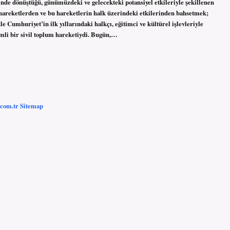
nde dönüştüğü, günümüzdeki ve gelecekteki potansiyel etkileriyle şekillenen
 hareketlerden ve bu hareketlerin halk üzerindeki etkilerinden bahsetmek;
le Cumhuriyet’in ilk yıllarındaki halkçı, eğitimci ve kültürel işlevleriyle
mli bir sivil toplum hareketiydi. Bugün,…
.com.tr
Sitemap