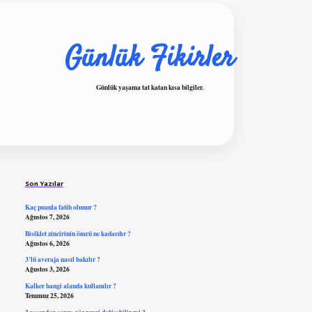
Günlük Fikirler
Günlük yaşama tat katan kısa bilgiler.
Sidebar
ilbet giriş
Son Yazılar
Kaç puanla fatih olunur ?
Ağustos 7, 2026
Bisiklet zincirinin ömrü ne kadardır ?
Ağustos 6, 2026
3’lü averaja nasıl bakılır ?
Ağustos 3, 2026
Kalker hangi alanda kullanılır ?
Temmuz 25, 2026
2 yaşından sonra göz rengi değişebilir mi ?