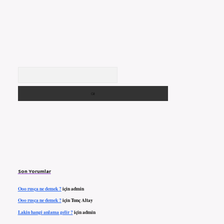
Arama
Son Yorumlar
Ooo rusça ne demek ?
için
admin
Ooo rusça ne demek ?
için
Tunç Altay
Lakin hangi anlama gelir ?
için
admin