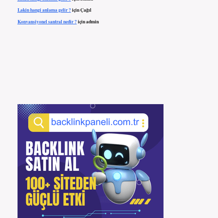
Lakin hangi anlama gelir ?
için
Çağıl
Konvansiyonel santral nedir ?
için
admin