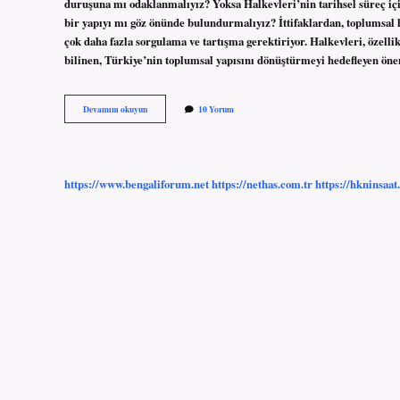
duruşuna mı odaklanmalıyız? Yoksa Halkevleri’nin tarihsel süreç içi
bir yapıyı mı göz önünde bulundurmalıyız? İttifaklardan, toplumsal
çok daha fazla sorgulama ve tartışma gerektiriyor. Halkevleri, özellik
bilinen, Türkiye’nin toplumsal yapısını dönüştürmeyi hedefleyen öne
Halkevleri
Devamını okuyun
10 Yorum
hangi
ittifakta
?
https://www.bengaliforum.net
https://nethas.com.tr
https://hkninsaat