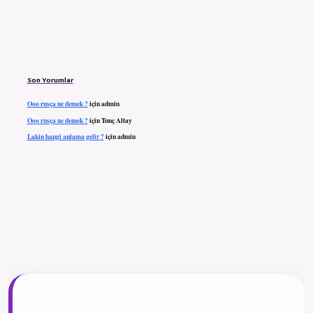
Son Yorumlar
Ooo rusça ne demek ?
için
admin
Ooo rusça ne demek ?
için
Tunç Altay
Lakin hangi anlama gelir ?
için
admin
ilbet giriş