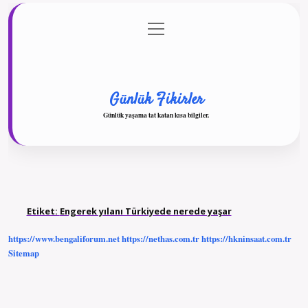
menüyü
Anasayfa
Gizlilik Politikası
Yasal Uyarı
aç
Hakkımızda
Günlük Fikirler
Günlük yaşama tat katan kısa bilgiler.
Etiket:
Engerek yılanı Türkiyede nerede yaşar
https://www.bengaliforum.net
https://nethas.com.tr
https://hkninsaat.com.tr
Sitemap