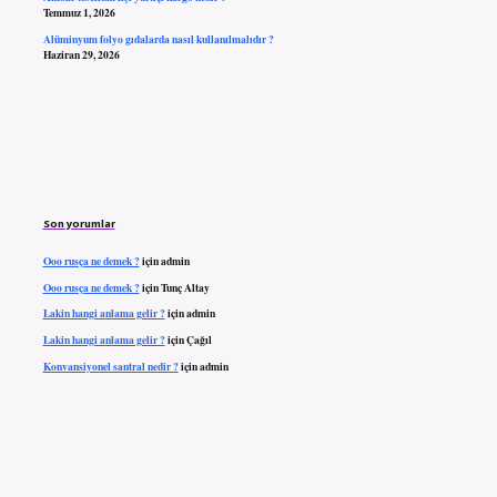
Temmuz 1, 2026
Alüminyum folyo gıdalarda nasıl kullanılmalıdır ?
Haziran 29, 2026
Son yorumlar
Ooo rusça ne demek ?
için
admin
Ooo rusça ne demek ?
için
Tunç Altay
Lakin hangi anlama gelir ?
için
admin
Lakin hangi anlama gelir ?
için
Çağıl
Konvansiyonel santral nedir ?
için
admin