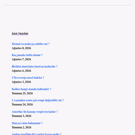
Sidebar
Son Yazılar
Termal su makyaj sabitler mi ?
Ağustos 8, 2026
Kaç puanla fatih olunur ?
Ağustos 7, 2026
Bisiklet zincirinin ömrü ne kadardır ?
Ağustos 6, 2026
3’lü averaja nasıl bakılır ?
Ağustos 3, 2026
Kalker hangi alanda kullanılır ?
Temmuz 25, 2026
2 yaşından sonra göz rengi değişebilir mi ?
Temmuz 24, 2026
Amerika’da kazanç vergisi ne kadar ?
Temmuz 3, 2026
Simyayı kim bulmuştur ?
Temmuz 2, 2026
Ambar tesellüm fişi yurtiçi kargo nedir ?