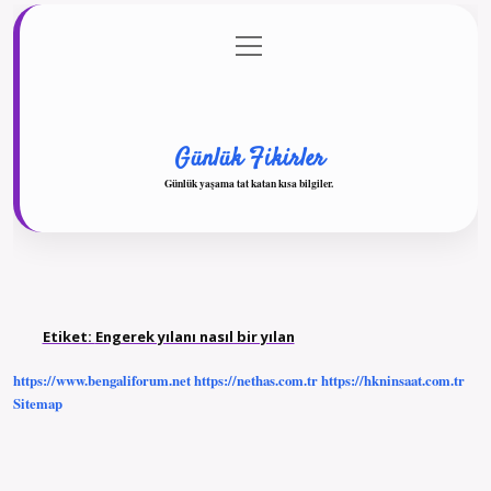
menüyü
Anasayfa
Gizlilik Politikası
Yasal Uyarı
aç
Hakkımızda
Günlük Fikirler
Günlük yaşama tat katan kısa bilgiler.
Etiket:
Engerek yılanı nasıl bir yılan
https://www.bengaliforum.net
https://nethas.com.tr
https://hkninsaat.com.tr
Sitemap