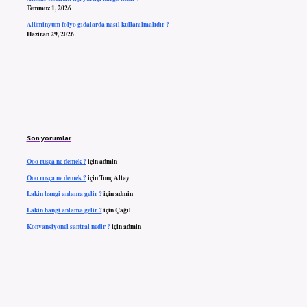
Temmuz 1, 2026
Alüminyum folyo gıdalarda nasıl kullanılmalıdır ?
Haziran 29, 2026
Son yorumlar
Ooo rusça ne demek ?
için
admin
Ooo rusça ne demek ?
için
Tunç Altay
Lakin hangi anlama gelir ?
için
admin
Lakin hangi anlama gelir ?
için
Çağıl
Konvansiyonel santral nedir ?
için
admin