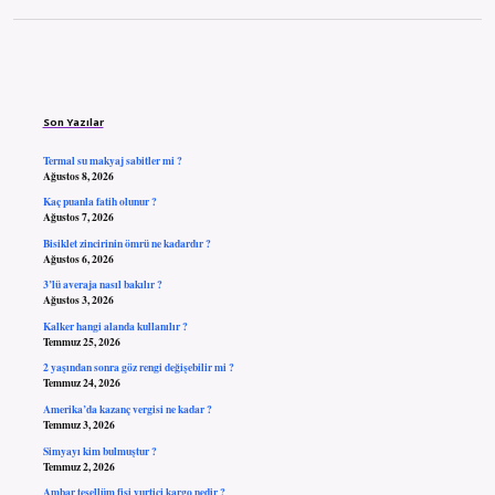
Sidebar
Son Yazılar
Termal su makyaj sabitler mi ?
Ağustos 8, 2026
Kaç puanla fatih olunur ?
Ağustos 7, 2026
Bisiklet zincirinin ömrü ne kadardır ?
Ağustos 6, 2026
3’lü averaja nasıl bakılır ?
Ağustos 3, 2026
Kalker hangi alanda kullanılır ?
Temmuz 25, 2026
2 yaşından sonra göz rengi değişebilir mi ?
Temmuz 24, 2026
Amerika’da kazanç vergisi ne kadar ?
Temmuz 3, 2026
Simyayı kim bulmuştur ?
Temmuz 2, 2026
Ambar tesellüm fişi yurtiçi kargo nedir ?