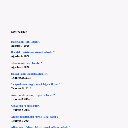
Sidebar
Son Yazılar
Kaç puanla fatih olunur ?
Ağustos 7, 2026
Bisiklet zincirinin ömrü ne kadardır ?
Ağustos 6, 2026
3’lü averaja nasıl bakılır ?
Ağustos 3, 2026
Kalker hangi alanda kullanılır ?
Temmuz 25, 2026
2 yaşından sonra göz rengi değişebilir mi ?
Temmuz 24, 2026
Amerika’da kazanç vergisi ne kadar ?
Temmuz 3, 2026
Simyayı kim bulmuştur ?
Temmuz 2, 2026
Ambar tesellüm fişi yurtiçi kargo nedir ?
Temmuz 1, 2026
Alüminyum folyo gıdalarda nasıl kullanılmalıdır ?