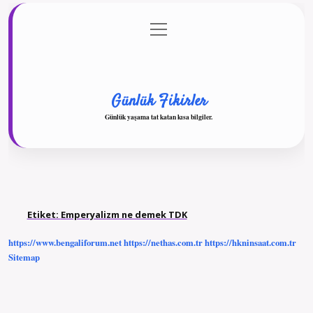
menüyü
Anasayfa
Gizlilik Politikası
Yasal Uyarı
aç
Hakkımızda
Günlük Fikirler
Günlük yaşama tat katan kısa bilgiler.
Etiket:
Emperyalizm ne demek TDK
https://www.bengaliforum.net
https://nethas.com.tr
https://hkninsaat.com.tr
Sitemap