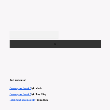
Arama
Son Yorumlar
Ooo rusça ne demek ?
için
admin
Ooo rusça ne demek ?
için
Tunç Altay
Lakin hangi anlama gelir ?
için
admin