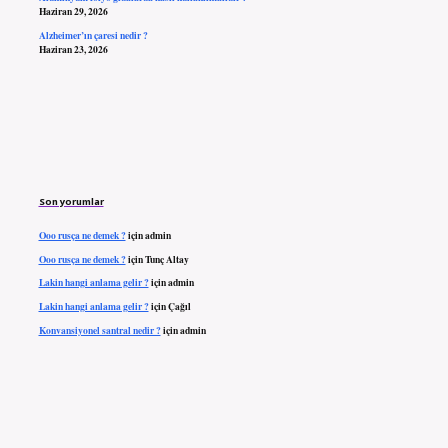
Haziran 29, 2026
Alzheimer’ın çaresi nedir ?
Haziran 23, 2026
Son yorumlar
Ooo rusça ne demek ?
için
admin
Ooo rusça ne demek ?
için
Tunç Altay
Lakin hangi anlama gelir ?
için
admin
Lakin hangi anlama gelir ?
için
Çağıl
Konvansiyonel santral nedir ?
için
admin