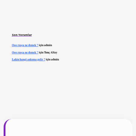
Son Yorumlar
Ooo rusça ne demek ?
için
admin
Ooo rusça ne demek ?
için
Tunç Altay
Lakin hangi anlama gelir ?
için
admin
ilbet giriş