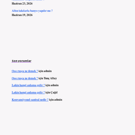
Haziran 23, 2026
Altın takılarla banyo yapılır mı ?
Haziran 19, 2026
Son yorumlar
Ooo rusça ne demek ?
için
admin
Ooo rusça ne demek ?
için
Tunç Altay
Lakin hangi anlama gelir ?
için
admin
Lakin hangi anlama gelir ?
için
Çağıl
Konvansiyonel santral nedir ?
için
admin