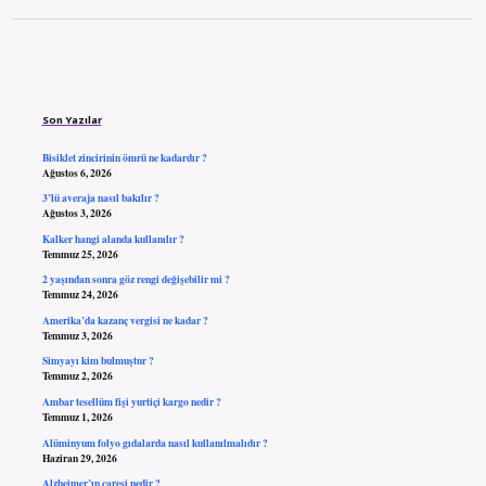
Sidebar
Son Yazılar
Bisiklet zincirinin ömrü ne kadardır ?
Ağustos 6, 2026
3’lü averaja nasıl bakılır ?
Ağustos 3, 2026
Kalker hangi alanda kullanılır ?
Temmuz 25, 2026
2 yaşından sonra göz rengi değişebilir mi ?
Temmuz 24, 2026
Amerika’da kazanç vergisi ne kadar ?
Temmuz 3, 2026
Simyayı kim bulmuştur ?
Temmuz 2, 2026
Ambar tesellüm fişi yurtiçi kargo nedir ?
Temmuz 1, 2026
Alüminyum folyo gıdalarda nasıl kullanılmalıdır ?
Haziran 29, 2026
Alzheimer’ın çaresi nedir ?