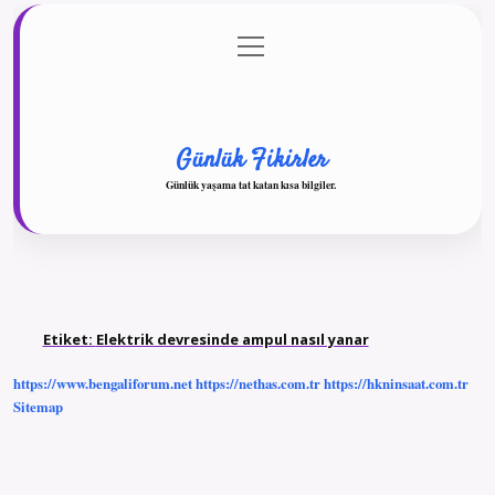
menüyü
Anasayfa
Gizlilik Politikası
Yasal Uyarı
aç
Hakkımızda
Günlük Fikirler
Günlük yaşama tat katan kısa bilgiler.
Etiket:
Elektrik devresinde ampul nasıl yanar
https://www.bengaliforum.net
https://nethas.com.tr
https://hkninsaat.com.tr
Sitemap