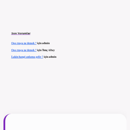
Son Yorumlar
Ooo rusça ne demek ?
için
admin
Ooo rusça ne demek ?
için
Tunç Altay
Lakin hangi anlama gelir ?
için
admin
ilbet giriş