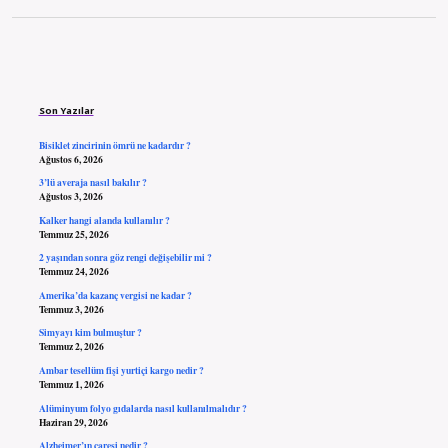
Sidebar
Son Yazılar
Bisiklet zincirinin ömrü ne kadardır ?
Ağustos 6, 2026
3’lü averaja nasıl bakılır ?
Ağustos 3, 2026
Kalker hangi alanda kullanılır ?
Temmuz 25, 2026
2 yaşından sonra göz rengi değişebilir mi ?
Temmuz 24, 2026
Amerika’da kazanç vergisi ne kadar ?
Temmuz 3, 2026
Simyayı kim bulmuştur ?
Temmuz 2, 2026
Ambar tesellüm fişi yurtiçi kargo nedir ?
Temmuz 1, 2026
Alüminyum folyo gıdalarda nasıl kullanılmalıdır ?
Haziran 29, 2026
Alzheimer’ın çaresi nedir ?