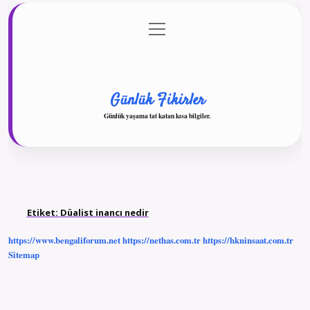
menüyü
Anasayfa
Gizlilik Politikası
Yasal Uyarı
aç
Hakkımızda
Günlük Fikirler
Günlük yaşama tat katan kısa bilgiler.
Etiket:
Düalist inancı nedir
https://www.bengaliforum.net
https://nethas.com.tr
https://hkninsaat.com.tr
Sitemap