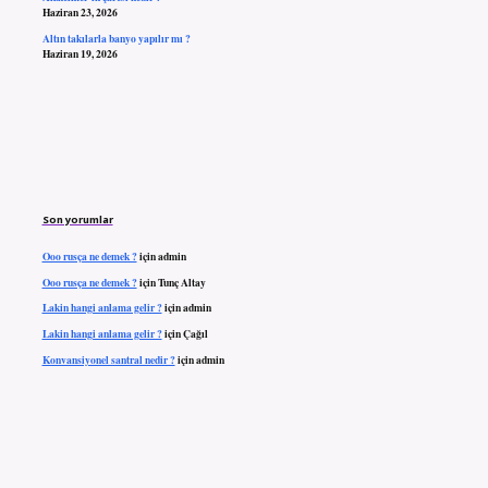
Haziran 23, 2026
Altın takılarla banyo yapılır mı ?
Haziran 19, 2026
Son yorumlar
Ooo rusça ne demek ?
için
admin
Ooo rusça ne demek ?
için
Tunç Altay
Lakin hangi anlama gelir ?
için
admin
Lakin hangi anlama gelir ?
için
Çağıl
Konvansiyonel santral nedir ?
için
admin