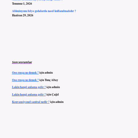
Temmuz 1, 2026
Alüminyum folyo gıdalarda nasıl kullanılmalıdır ?
Haziran 29, 2026
Son yorumlar
Ooo rusça ne demek ?
için
admin
Ooo rusça ne demek ?
için
Tunç Altay
Lakin hangi anlama gelir ?
için
admin
Lakin hangi anlama gelir ?
için
Çağıl
Konvansiyonel santral nedir ?
için
admin