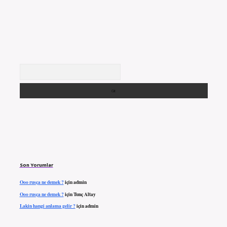
Arama
Son Yorumlar
Ooo rusça ne demek ?
için
admin
Ooo rusça ne demek ?
için
Tunç Altay
Lakin hangi anlama gelir ?
için
admin