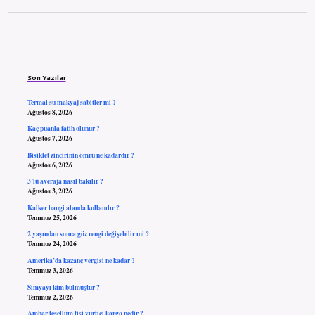
Sidebar
Son Yazılar
Termal su makyaj sabitler mi ?
Ağustos 8, 2026
Kaç puanla fatih olunur ?
Ağustos 7, 2026
Bisiklet zincirinin ömrü ne kadardır ?
Ağustos 6, 2026
3’lü averaja nasıl bakılır ?
Ağustos 3, 2026
Kalker hangi alanda kullanılır ?
Temmuz 25, 2026
2 yaşından sonra göz rengi değişebilir mi ?
Temmuz 24, 2026
Amerika’da kazanç vergisi ne kadar ?
Temmuz 3, 2026
Simyayı kim bulmuştur ?
Temmuz 2, 2026
Ambar tesellüm fişi yurtiçi kargo nedir ?