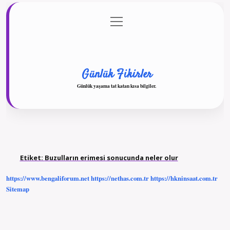
menüyü
Anasayfa
Gizlilik Politikası
Yasal Uyarı
aç
Hakkımızda
Günlük Fikirler
Günlük yaşama tat katan kısa bilgiler.
Etiket:
Buzulların erimesi sonucunda neler olur
https://www.bengaliforum.net
https://nethas.com.tr
https://hkninsaat.com.tr
Sitemap