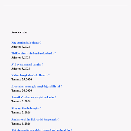
Sidebar
Son Yazılar
Kaç puanla fatih olunur ?
Ağustos 7, 2026
Bisiklet zincirinin ömrü ne kadardır ?
Ağustos 6, 2026
3’lü averaja nasıl bakılır ?
Ağustos 3, 2026
Kalker hangi alanda kullanılır ?
Temmuz 25, 2026
2 yaşından sonra göz rengi değişebilir mi ?
Temmuz 24, 2026
Amerika’da kazanç vergisi ne kadar ?
Temmuz 3, 2026
Simyayı kim bulmuştur ?
Temmuz 2, 2026
Ambar tesellüm fişi yurtiçi kargo nedir ?
Temmuz 1, 2026
Alüminyum folyo gıdalarda nasıl kullanılmalıdır ?