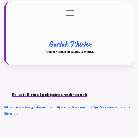
menüyü
Anasayfa
Gizlilik Politikası
Yasal Uyarı
aç
Hakkımızda
Günlük Fikirler
Günlük yaşama tat katan kısa bilgiler.
Etiket:
Birincil pekiştireç nedir örnek
https://www.bengaliforum.net
https://nethas.com.tr
https://hkninsaat.com.tr
Sitemap