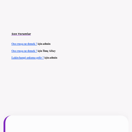
Son Yorumlar
Ooo rusça ne demek ?
için
admin
Ooo rusça ne demek ?
için
Tunç Altay
Lakin hangi anlama gelir ?
için
admin
ilbet giriş