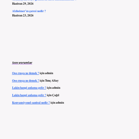
Haziran 29, 2026
Alzheimer’ın çaresi nedir ?
Haziran 23, 2026
Son yorumlar
Ooo rusça ne demek ?
için
admin
Ooo rusça ne demek ?
için
Tunç Altay
Lakin hangi anlama gelir ?
için
admin
Lakin hangi anlama gelir ?
için
Çağıl
Konvansiyonel santral nedir ?
için
admin