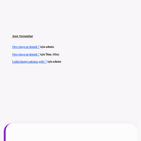
Son Yorumlar
Ooo rusça ne demek ?
için
admin
Ooo rusça ne demek ?
için
Tunç Altay
Lakin hangi anlama gelir ?
için
admin
ilbet giriş