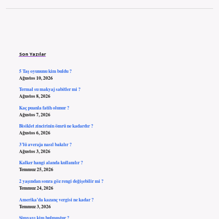
Sidebar
Son Yazılar
5 Taş oyununu kim buldu ?
Ağustos 10, 2026
Termal su makyaj sabitler mi ?
Ağustos 8, 2026
Kaç puanla fatih olunur ?
Ağustos 7, 2026
Bisiklet zincirinin ömrü ne kadardır ?
Ağustos 6, 2026
3’lü averaja nasıl bakılır ?
Ağustos 3, 2026
Kalker hangi alanda kullanılır ?
Temmuz 25, 2026
2 yaşından sonra göz rengi değişebilir mi ?
Temmuz 24, 2026
Amerika’da kazanç vergisi ne kadar ?
Temmuz 3, 2026
Simyayı kim bulmuştur ?