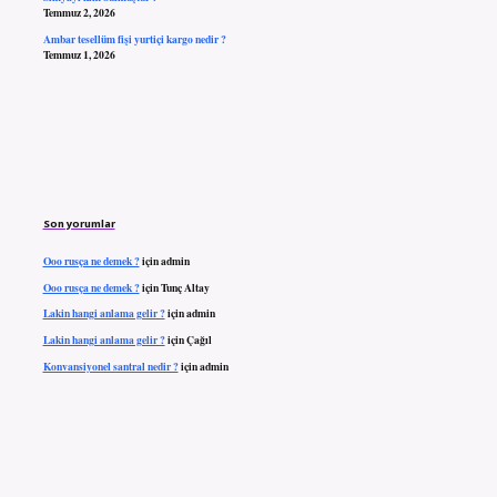
Temmuz 2, 2026
Ambar tesellüm fişi yurtiçi kargo nedir ?
Temmuz 1, 2026
Son yorumlar
Ooo rusça ne demek ?
için
admin
Ooo rusça ne demek ?
için
Tunç Altay
Lakin hangi anlama gelir ?
için
admin
Lakin hangi anlama gelir ?
için
Çağıl
Konvansiyonel santral nedir ?
için
admin