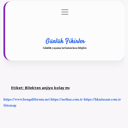
menüyü
Anasayfa
Gizlilik Politikası
Yasal Uyarı
aç
Hakkımızda
Günlük Fikirler
Günlük yaşama tat katan kısa bilgiler.
Etiket:
Bilekten anjiyo kolay mı
https://www.bengaliforum.net
https://nethas.com.tr
https://hkninsaat.com.tr
Sitemap