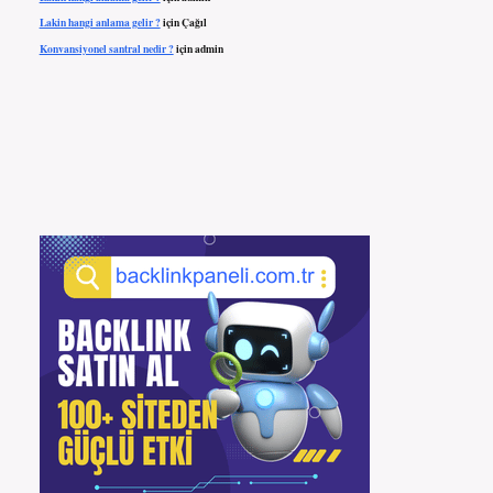
Lakin hangi anlama gelir ?
için
Çağıl
Konvansiyonel santral nedir ?
için
admin