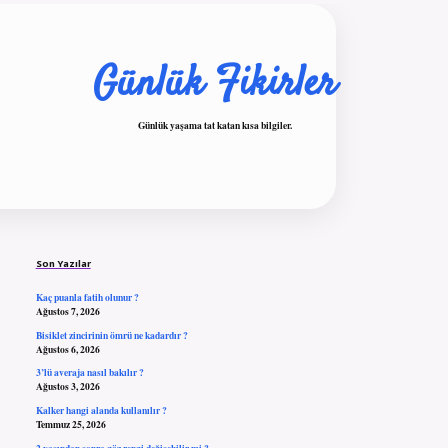
Günlük Fikirler
Günlük yaşama tat katan kısa bilgiler.
Sidebar
ilbet giriş
Son Yazılar
Kaç puanla fatih olunur ?
Ağustos 7, 2026
Bisiklet zincirinin ömrü ne kadardır ?
Ağustos 6, 2026
3’lü averaja nasıl bakılır ?
Ağustos 3, 2026
Kalker hangi alanda kullanılır ?
Temmuz 25, 2026
2 yaşından sonra göz rengi değişebilir mi ?