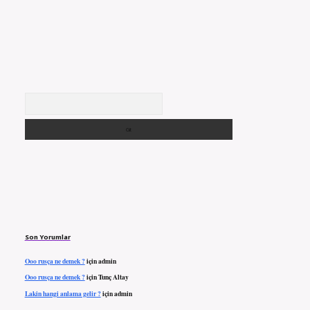
Arama
Son Yorumlar
Ooo rusça ne demek ?
için
admin
Ooo rusça ne demek ?
için
Tunç Altay
Lakin hangi anlama gelir ?
için
admin