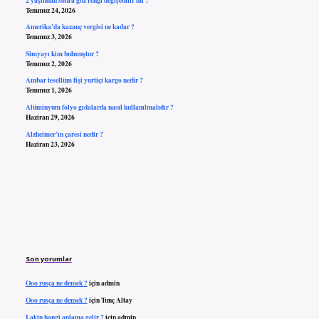
Temmuz 24, 2026
Amerika’da kazanç vergisi ne kadar ?
Temmuz 3, 2026
Simyayı kim bulmuştur ?
Temmuz 2, 2026
Ambar tesellüm fişi yurtiçi kargo nedir ?
Temmuz 1, 2026
Alüminyum folyo gıdalarda nasıl kullanılmalıdır ?
Haziran 29, 2026
Alzheimer’ın çaresi nedir ?
Haziran 23, 2026
Son yorumlar
Ooo rusça ne demek ?
için
admin
Ooo rusça ne demek ?
için
Tunç Altay
Lakin hangi anlama gelir ?
için
admin