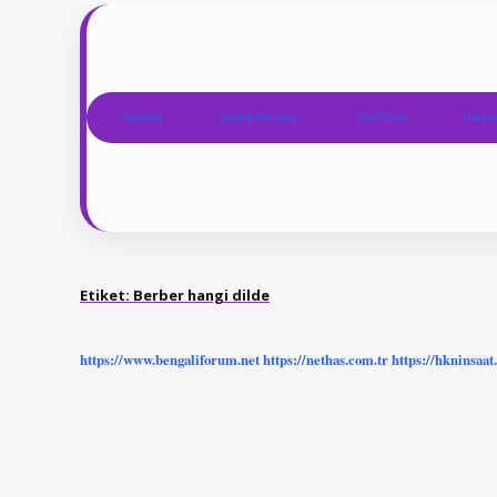
Anasayfa
Gizlilik Politikası
Yasal Uyarı
Hakkım
Etiket:
Berber hangi dilde
https://www.bengaliforum.net
https://nethas.com.tr
https://hkninsaat