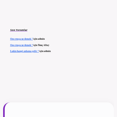
Son Yorumlar
Ooo rusça ne demek ?
için
admin
Ooo rusça ne demek ?
için
Tunç Altay
Lakin hangi anlama gelir ?
için
admin
ilbet giriş