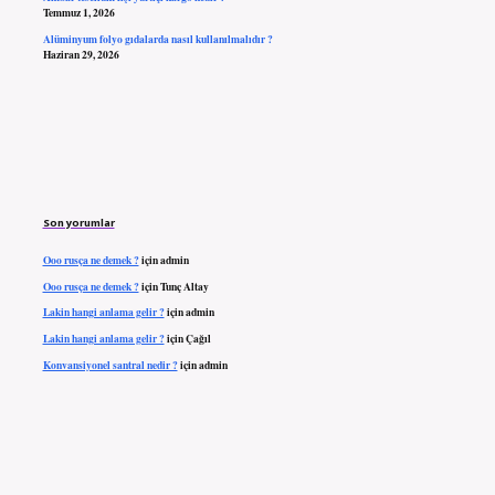
Temmuz 1, 2026
Alüminyum folyo gıdalarda nasıl kullanılmalıdır ?
Haziran 29, 2026
Son yorumlar
Ooo rusça ne demek ?
için
admin
Ooo rusça ne demek ?
için
Tunç Altay
Lakin hangi anlama gelir ?
için
admin
Lakin hangi anlama gelir ?
için
Çağıl
Konvansiyonel santral nedir ?
için
admin