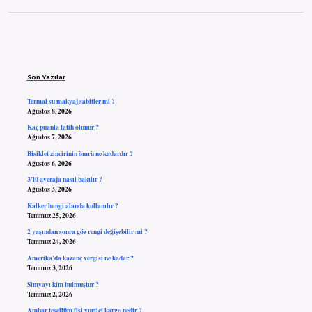
Sidebar
Son Yazılar
Termal su makyaj sabitler mi ?
Ağustos 8, 2026
Kaç puanla fatih olunur ?
Ağustos 7, 2026
Bisiklet zincirinin ömrü ne kadardır ?
Ağustos 6, 2026
3’lü averaja nasıl bakılır ?
Ağustos 3, 2026
Kalker hangi alanda kullanılır ?
Temmuz 25, 2026
2 yaşından sonra göz rengi değişebilir mi ?
Temmuz 24, 2026
Amerika’da kazanç vergisi ne kadar ?
Temmuz 3, 2026
Simyayı kim bulmuştur ?
Temmuz 2, 2026
Ambar tesellüm fişi yurtiçi kargo nedir ?