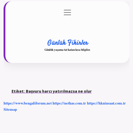
menüyü
Anasayfa
Gizlilik Politikası
Yasal Uyarı
aç
Hakkımızda
Günlük Fikirler
Günlük yaşama tat katan kısa bilgiler.
Etiket:
Başvuru harcı yatırılmazsa ne olur
https://www.bengaliforum.net
https://nethas.com.tr
https://hkninsaat.com.tr
Sitemap