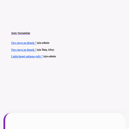
Son Yorumlar
Ooo rusça ne demek ?
için
admin
Ooo rusça ne demek ?
için
Tunç Altay
Lakin hangi anlama gelir ?
için
admin
ilbet giriş