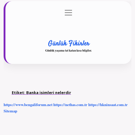
menüyü
Anasayfa
Gizlilik Politikası
Yasal Uyarı
aç
Hakkımızda
Günlük Fikirler
Günlük yaşama tat katan kısa bilgiler.
Etiket:
Banka isimleri nelerdir
https://www.bengaliforum.net
https://nethas.com.tr
https://hkninsaat.com.tr
Sitemap