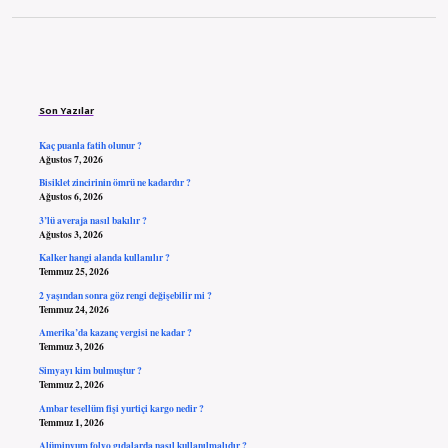
Sidebar
Son Yazılar
Kaç puanla fatih olunur ?
Ağustos 7, 2026
Bisiklet zincirinin ömrü ne kadardır ?
Ağustos 6, 2026
3’lü averaja nasıl bakılır ?
Ağustos 3, 2026
Kalker hangi alanda kullanılır ?
Temmuz 25, 2026
2 yaşından sonra göz rengi değişebilir mi ?
Temmuz 24, 2026
Amerika’da kazanç vergisi ne kadar ?
Temmuz 3, 2026
Simyayı kim bulmuştur ?
Temmuz 2, 2026
Ambar tesellüm fişi yurtiçi kargo nedir ?
Temmuz 1, 2026
Alüminyum folyo gıdalarda nasıl kullanılmalıdır ?