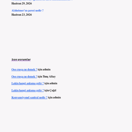
Haziran 29, 2026
Alzheimer’ın çaresi nedir ?
Haziran 23, 2026
Son yorumlar
Ooo rusça ne demek ?
için
admin
Ooo rusça ne demek ?
için
Tunç Altay
Lakin hangi anlama gelir ?
için
admin
Lakin hangi anlama gelir ?
için
Çağıl
Konvansiyonel santral nedir ?
için
admin