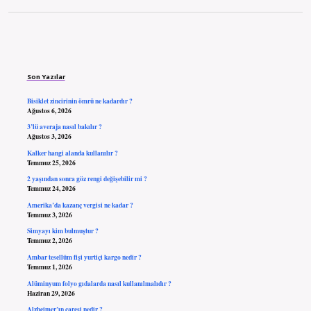
Sidebar
Son Yazılar
Bisiklet zincirinin ömrü ne kadardır ?
Ağustos 6, 2026
3’lü averaja nasıl bakılır ?
Ağustos 3, 2026
Kalker hangi alanda kullanılır ?
Temmuz 25, 2026
2 yaşından sonra göz rengi değişebilir mi ?
Temmuz 24, 2026
Amerika’da kazanç vergisi ne kadar ?
Temmuz 3, 2026
Simyayı kim bulmuştur ?
Temmuz 2, 2026
Ambar tesellüm fişi yurtiçi kargo nedir ?
Temmuz 1, 2026
Alüminyum folyo gıdalarda nasıl kullanılmalıdır ?
Haziran 29, 2026
Alzheimer’ın çaresi nedir ?