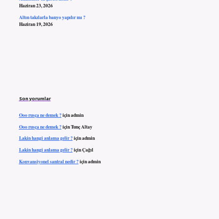
Haziran 23, 2026
Altın takılarla banyo yapılır mı ?
Haziran 19, 2026
Son yorumlar
Ooo rusça ne demek ?
için
admin
Ooo rusça ne demek ?
için
Tunç Altay
Lakin hangi anlama gelir ?
için
admin
Lakin hangi anlama gelir ?
için
Çağıl
Konvansiyonel santral nedir ?
için
admin