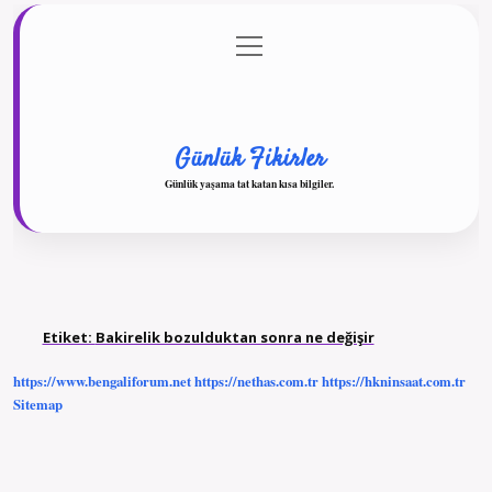
menüyü
Anasayfa
Gizlilik Politikası
Yasal Uyarı
aç
Hakkımızda
Günlük Fikirler
Günlük yaşama tat katan kısa bilgiler.
Etiket:
Bakirelik bozulduktan sonra ne değişir
https://www.bengaliforum.net
https://nethas.com.tr
https://hkninsaat.com.tr
Sitemap