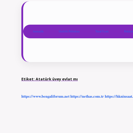
Anasayfa
Gizlilik Politikası
Yasal Uyarı
Hakkım
Etiket:
Atatürk üvey evlat mı
https://www.bengaliforum.net
https://nethas.com.tr
https://hkninsaat