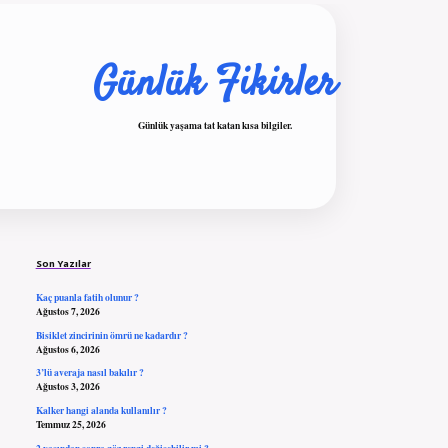
Günlük Fikirler
Günlük yaşama tat katan kısa bilgiler.
Sidebar
ilbet giriş
Son Yazılar
Kaç puanla fatih olunur ?
Ağustos 7, 2026
Bisiklet zincirinin ömrü ne kadardır ?
Ağustos 6, 2026
3’lü averaja nasıl bakılır ?
Ağustos 3, 2026
Kalker hangi alanda kullanılır ?
Temmuz 25, 2026
2 yaşından sonra göz rengi değişebilir mi ?