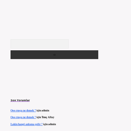
Arama
Son Yorumlar
Ooo rusça ne demek ?
için
admin
Ooo rusça ne demek ?
için
Tunç Altay
Lakin hangi anlama gelir ?
için
admin