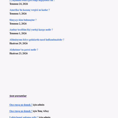
Temmuz 24, 2026
Amerika’da kazanç vergisi ne kadar ?
Temmuz 3, 2026
Simyayı kim bulmuştur ?
Temmuz 2, 2026
Ambar tesellüm fişi yurtiçi kargo nedir ?
Temmuz 1, 2026
Alüminyum folyo gıdalarda nasıl kullanılmalıdır ?
Haziran 29, 2026
Alzheimer’ın çaresi nedir ?
Haziran 23, 2026
Son yorumlar
Ooo rusça ne demek ?
için
admin
Ooo rusça ne demek ?
için
Tunç Altay
Lakin hangi anlama gelir ?
için
admin