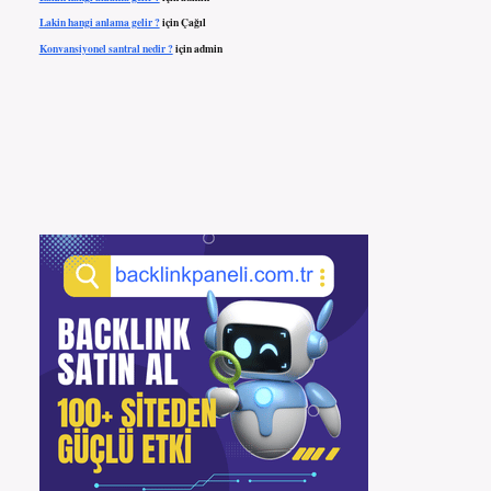
Lakin hangi anlama gelir ?
için
Çağıl
Konvansiyonel santral nedir ?
için
admin