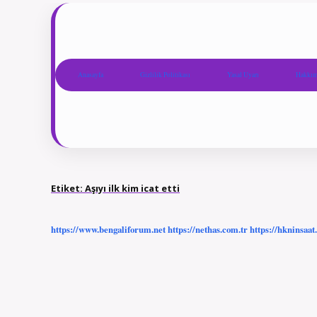
Anasayfa
Gizlilik Politikası
Yasal Uyarı
Hakkım
Etiket:
Aşıyı ilk kim icat etti
https://www.bengaliforum.net
https://nethas.com.tr
https://hkninsaat