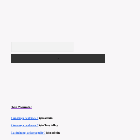
Arama
Son Yorumlar
Ooo rusça ne demek ?
için
admin
Ooo rusça ne demek ?
için
Tunç Altay
Lakin hangi anlama gelir ?
için
admin