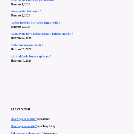
Temmuz 3, 2026
Simyayı kim bulmuştur ?
Temmuz 2, 2026
Ambar tesellüm fişi yurtiçi kargo nedir ?
Temmuz 1, 2026
Alüminyum folyo gıdalarda nasıl kullanılmalıdır ?
Haziran 29, 2026
Alzheimer’ın çaresi nedir ?
Haziran 23, 2026
Altın takılarla banyo yapılır mı ?
Haziran 19, 2026
Son yorumlar
Ooo rusça ne demek ?
için
admin
Ooo rusça ne demek ?
için
Tunç Altay
Lakin hangi anlama gelir ?
için
admin