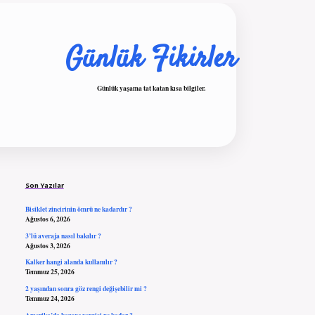
Günlük Fikirler
Günlük yaşama tat katan kısa bilgiler.
Sidebar
ilbet giriş
Son Yazılar
Bisiklet zincirinin ömrü ne kadardır ?
Ağustos 6, 2026
3’lü averaja nasıl bakılır ?
Ağustos 3, 2026
Kalker hangi alanda kullanılır ?
Temmuz 25, 2026
2 yaşından sonra göz rengi değişebilir mi ?
Temmuz 24, 2026
Amerika’da kazanç vergisi ne kadar ?