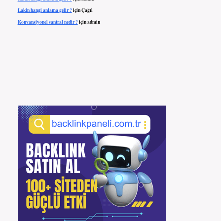
Lakin hangi anlama gelir ?
için
Çağıl
Konvansiyonel santral nedir ?
için
admin