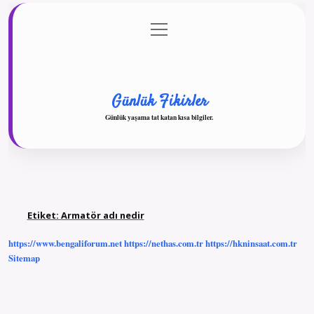
menüyü
Anasayfa
Gizlilik Politikası
Yasal Uyarı
aç
Hakkımızda
Günlük Fikirler
Günlük yaşama tat katan kısa bilgiler.
Etiket:
Armatör adı nedir
https://www.bengaliforum.net
https://nethas.com.tr
https://hkninsaat.com.tr
Sitemap