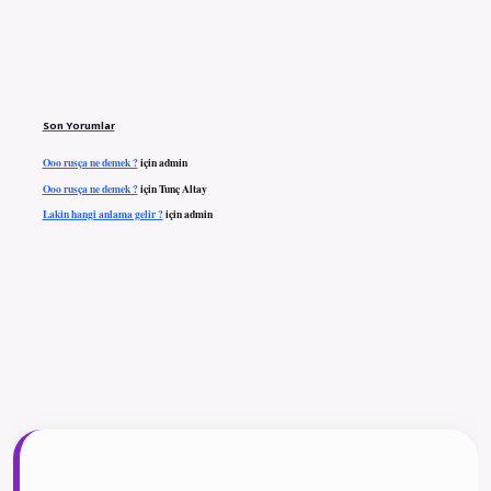
Son Yorumlar
Ooo rusça ne demek ?
için
admin
Ooo rusça ne demek ?
için
Tunç Altay
Lakin hangi anlama gelir ?
için
admin
ilbet giriş