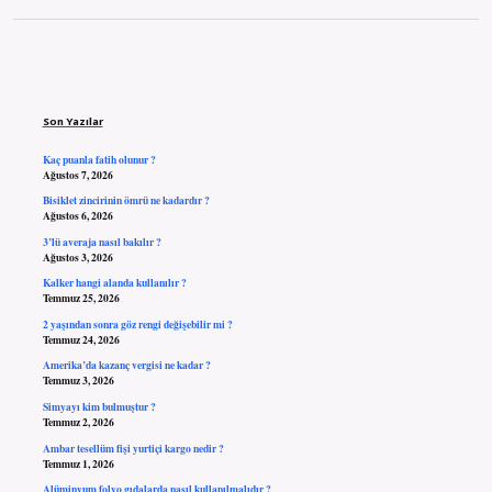
Sidebar
Son Yazılar
Kaç puanla fatih olunur ?
Ağustos 7, 2026
Bisiklet zincirinin ömrü ne kadardır ?
Ağustos 6, 2026
3’lü averaja nasıl bakılır ?
Ağustos 3, 2026
Kalker hangi alanda kullanılır ?
Temmuz 25, 2026
2 yaşından sonra göz rengi değişebilir mi ?
Temmuz 24, 2026
Amerika’da kazanç vergisi ne kadar ?
Temmuz 3, 2026
Simyayı kim bulmuştur ?
Temmuz 2, 2026
Ambar tesellüm fişi yurtiçi kargo nedir ?
Temmuz 1, 2026
Alüminyum folyo gıdalarda nasıl kullanılmalıdır ?