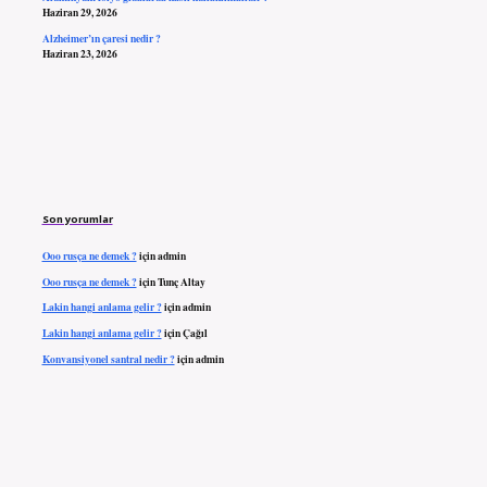
Haziran 29, 2026
Alzheimer’ın çaresi nedir ?
Haziran 23, 2026
Son yorumlar
Ooo rusça ne demek ?
için
admin
Ooo rusça ne demek ?
için
Tunç Altay
Lakin hangi anlama gelir ?
için
admin
Lakin hangi anlama gelir ?
için
Çağıl
Konvansiyonel santral nedir ?
için
admin