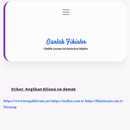
menüyü
Anasayfa
Gizlilik Politikası
Yasal Uyarı
aç
Hakkımızda
Günlük Fikirler
Günlük yaşama tat katan kısa bilgiler.
Etiket:
Anglikan Kilisesi ne demek
https://www.bengaliforum.net
https://nethas.com.tr
https://hkninsaat.com.tr
Sitemap