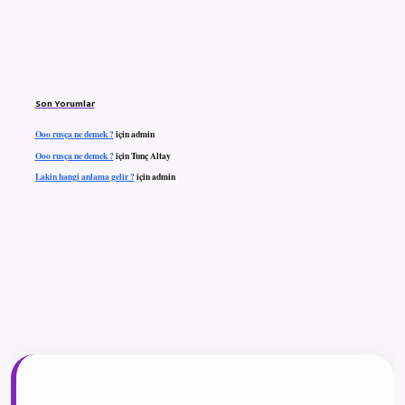
Son Yorumlar
Ooo rusça ne demek ?
için
admin
Ooo rusça ne demek ?
için
Tunç Altay
Lakin hangi anlama gelir ?
için
admin
ilbet giriş