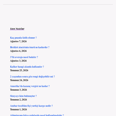
Sidebar
Son Yazılar
Kaç puanla fatih olunur ?
Ağustos 7, 2026
Bisiklet zincirinin ömrü ne kadardır ?
Ağustos 6, 2026
3’lü averaja nasıl bakılır ?
Ağustos 3, 2026
Kalker hangi alanda kullanılır ?
Temmuz 25, 2026
2 yaşından sonra göz rengi değişebilir mi ?
Temmuz 24, 2026
Amerika’da kazanç vergisi ne kadar ?
Temmuz 3, 2026
Simyayı kim bulmuştur ?
Temmuz 2, 2026
Ambar tesellüm fişi yurtiçi kargo nedir ?
Temmuz 1, 2026
Alüminyum folyo gıdalarda nasıl kullanılmalıdır ?