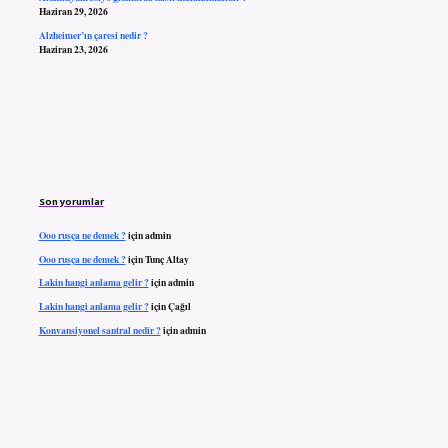
Haziran 29, 2026
Alzheimer’ın çaresi nedir ?
Haziran 23, 2026
Son yorumlar
Ooo rusça ne demek ?
için
admin
Ooo rusça ne demek ?
için
Tunç Altay
Lakin hangi anlama gelir ?
için
admin
Lakin hangi anlama gelir ?
için
Çağıl
Konvansiyonel santral nedir ?
için
admin