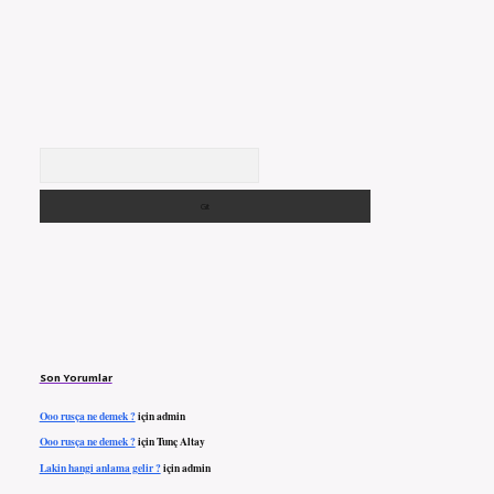
Arama
Son Yorumlar
Ooo rusça ne demek ?
için
admin
Ooo rusça ne demek ?
için
Tunç Altay
Lakin hangi anlama gelir ?
için
admin