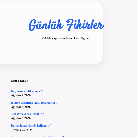
Günlük Fikirler
Günlük yaşama tat katan kısa bilgiler.
Sidebar
ilbet giriş
Son Yazılar
Kaç puanla fatih olunur ?
Ağustos 7, 2026
Bisiklet zincirinin ömrü ne kadardır ?
Ağustos 6, 2026
3’lü averaja nasıl bakılır ?
Ağustos 3, 2026
Kalker hangi alanda kullanılır ?
Temmuz 25, 2026
2 yaşından sonra göz rengi değişebilir mi ?