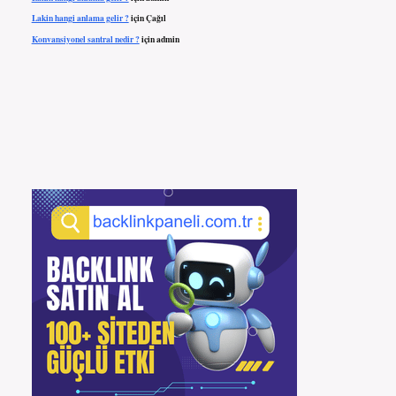
Lakin hangi anlama gelir ?
için
Çağıl
Konvansiyonel santral nedir ?
için
admin