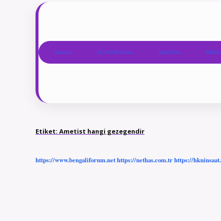
Anasayfa
Gizlilik Politikası
Yasal Uyarı
Hakkım
Etiket:
Ametist hangi gezegendir
https://www.bengaliforum.net
https://nethas.com.tr
https://hkninsaat