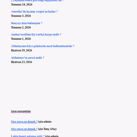
Temmuz 24, 2026
Amerika’da kazanç vergisi ne kadar ?
Temmuz 3, 2026
Simyayı kim bulmuştur ?
Temmuz 2, 2026
Ambar tesellüm fişi yurtiçi kargo nedir ?
Temmuz 1, 2026
Alüminyum folyo gıdalarda nasıl kullanılmalıdır ?
Haziran 29, 2026
Alzheimer’ın çaresi nedir ?
Haziran 23, 2026
Son yorumlar
Ooo rusça ne demek ?
için
admin
Ooo rusça ne demek ?
için
Tunç Altay
Lakin hangi anlama gelir ?
için
admin