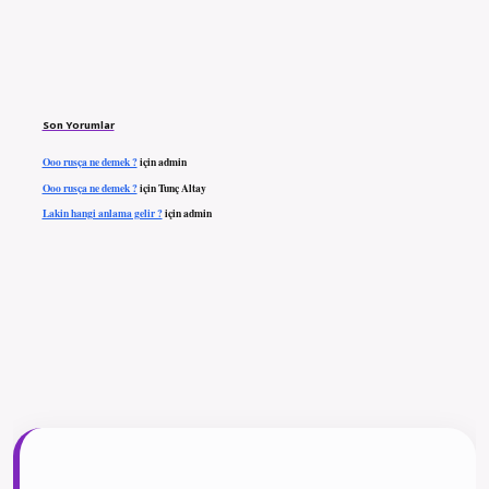
Son Yorumlar
Ooo rusça ne demek ?
için
admin
Ooo rusça ne demek ?
için
Tunç Altay
Lakin hangi anlama gelir ?
için
admin
ilbet giriş