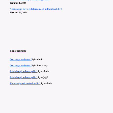
Temmuz 1, 2026
Alüminyum folyo gıdalarda nasıl kullanılmalıdır ?
Haziran 29, 2026
Son yorumlar
Ooo rusça ne demek ?
için
admin
Ooo rusça ne demek ?
için
Tunç Altay
Lakin hangi anlama gelir ?
için
admin
Lakin hangi anlama gelir ?
için
Çağıl
Konvansiyonel santral nedir ?
için
admin