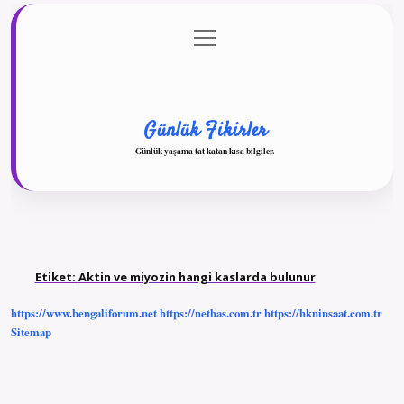
menüyü
Anasayfa
Gizlilik Politikası
Yasal Uyarı
aç
Hakkımızda
Günlük Fikirler
Günlük yaşama tat katan kısa bilgiler.
Etiket:
Aktin ve miyozin hangi kaslarda bulunur
https://www.bengaliforum.net
https://nethas.com.tr
https://hkninsaat.com.tr
Sitemap