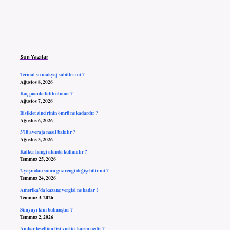
Sidebar
Son Yazılar
Termal su makyaj sabitler mi ?
Ağustos 8, 2026
Kaç puanla fatih olunur ?
Ağustos 7, 2026
Bisiklet zincirinin ömrü ne kadardır ?
Ağustos 6, 2026
3’lü averaja nasıl bakılır ?
Ağustos 3, 2026
Kalker hangi alanda kullanılır ?
Temmuz 25, 2026
2 yaşından sonra göz rengi değişebilir mi ?
Temmuz 24, 2026
Amerika’da kazanç vergisi ne kadar ?
Temmuz 3, 2026
Simyayı kim bulmuştur ?
Temmuz 2, 2026
Ambar tesellüm fişi yurtiçi kargo nedir ?